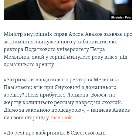
ВІДЕОУРОКИ «ELIFBE»
Русский
СВІДЧЕННЯ ОКУПАЦІЇ
Qırımtatar
УКРАЇНСЬКА ПРОБЛЕМА КРИМУ
Міністр внутрішніх справ Арсен Аваков заявляє про
ДОЛУЧАЙСЯ!
ІНФОГРАФІКА
затримання звинуваченого у хабарництві екс-
ректора Податкового університету Петра
Мельника, який у серпні минулого року втік з-під
домашнього арешту.
Усі сайти RFE/RL
«Затримали «податкового ректора» Мельника.
Пам’ятаєте: втік при Януковичі з домашнього
арешту? Після прибуття з Лондона. Боюся, на
жертву колишнього режиму навряд чи схожий.
Діємо за законною процедурою», – написав Аваков
на своїй сторінці у
Facebook
.
«До речі про хабарників. В Одесі сьогодні