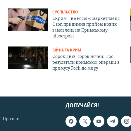
СУСПІЛЬСТВО
«Крим – не Росія»: маркетплейс
Ozon припинив прийом нових
замовлень на Кримському
півострові
ВІЙНА ТА КРИМ
Сорок днів, сорок ночей. Про
результати кримської операції з
примусу Росії до миру
ДОЛУЧАЙСЯ!
. Про нас