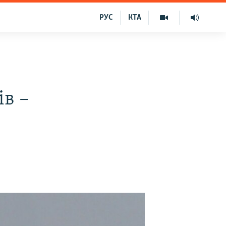
РУС
КТА
ів –