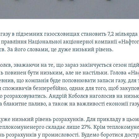
 газу в підземних газосховищах становить 7,2 мільярда
 правління Національної акціонерної компанії «Нафто
в. За його словами, це дуже низький рівень.
олєв, зважаючи на те, що зараз закінчується сезон підй
ь повинен бути низьким, але не настільки. Голова «На
внив, що компанія буде поповнювати запаси газу, для 
 споживачів безперебійно, однак для того, щоб закупов
о розраховуватись. Андрій Коболєв наголосив на низьк
а блакитне паливо, а також на важливості економії газу
дуже низький рівень розрахунків. Для прикладу в цьом
теплокомуненерго складає лише 27%. Крім теплокомуне
нь розрахунків у промисловості. Будемо боротися дос