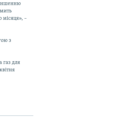
меншенню
омить
о місяця», –
гою з
 газ для
 квітня