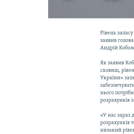
Рівень запасу
заявив голова
Андрій Коболє
Як заявив Коб
сховищ, рівен
України» запе
забезпечувати
нього потрібн
розрахунків з
«У нас зараз 
розрахунків 
низький ріве