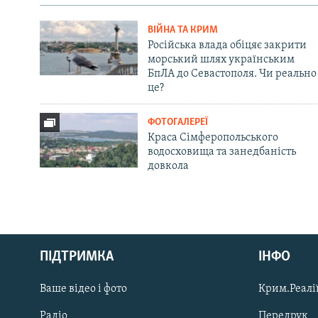
ВІЙНА ТА КРИМ
Російська влада обіцяє закрити
морський шлях українським
БпЛА до Севастополя. Чи реально
це?
ФОТОГАЛЕРЕЇ
Краса Сімферопольського
водосховища та занедбаність
довкола
Русский
ПІДТРИМКА
ІНФО
Qırımtatar
Ваше відео і фото
Крим.Реалії
ДОЛУЧАЙСЯ!
Радіо
Передрук