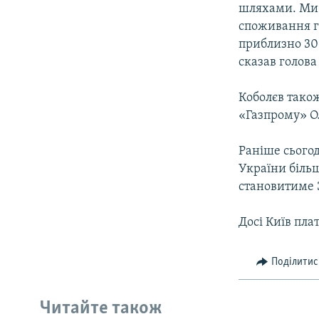
шляхами. Ми 
споживання г
приблизно 300
сказав голова
Коболєв також
«Газпрому» О
Раніше сьогод
України більш
становитиме 3
Досі Київ плат
Поділитис
Читайте також