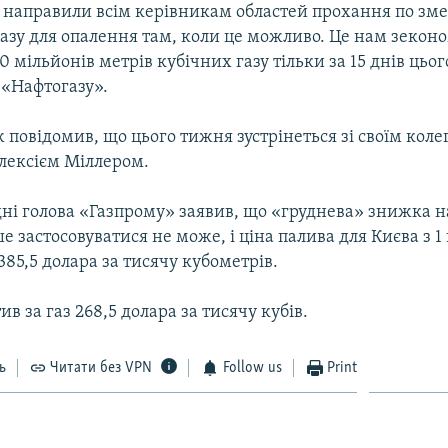
направили всім керівникам областей прохання по з
азу для опалення там, коли це можливо. Це нам зекон
 мільйонів метрів кубічних газу тільки за 15 днів цьог
 «Нафтогазу».
 повідомив, що цього тижня зустрінеться зі своїм коле
лексієм Міллером.
ні голова «Газпрому» заявив, що «груднева» знижка на
е застосовуватися не може, і ціна палива для Києва з 1
85,5 долара за тисячу кубометрів.
ив за газ 268,5 долара за тисячу кубів.
ь
Читати без VPN
Follow us
Print