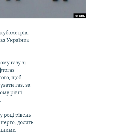
 кубометрів,
газ України»
ому газу зі
фтогаз
того, щоб
увати газ, за
ому рівні
.
у році рівень
нерго, досить
тупними