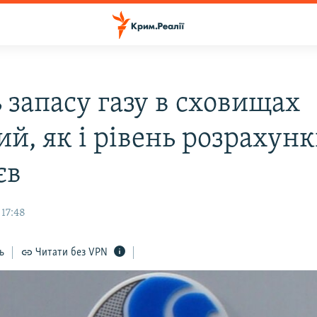
 запасу газу в сховищах
й, як і рівень розрахунк
єв
 17:48
ь
Читати без VPN