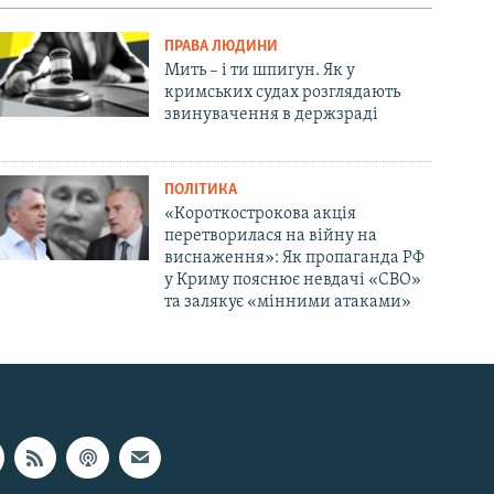
ПРАВА ЛЮДИНИ
Мить – і ти шпигун. Як у
кримських судах розглядають
звинувачення в держзраді
ПОЛІТИКА
«Короткострокова акція
перетворилася на війну на
виснаження»: Як пропаганда РФ
у Криму пояснює невдачі «СВО»
та залякує «мінними атаками»