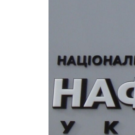
ВІДЕОУРОКИ «ELIFBE»
СВІДЧЕННЯ ОКУПАЦІЇ
УКРАЇНСЬКА ПРОБЛЕМА КРИМУ
ІНФОГРАФІКА