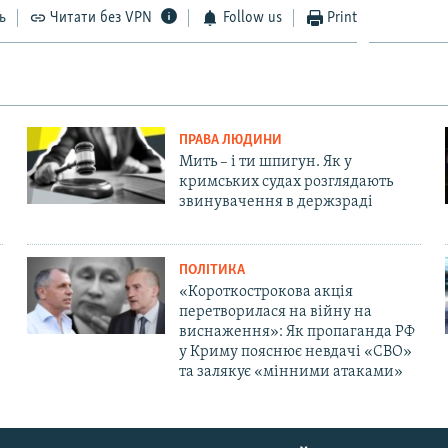
ь
Читати без VPN
Follow us
Print
ПРАВА ЛЮДИНИ
Мить – і ти шпигун. Як у
кримських судах розглядають
звинувачення в держзраді
ПОЛІТИКА
«Короткострокова акція
перетворилася на війну на
виснаження»: Як пропаганда РФ
у Криму пояснює невдачі «СВО»
та залякує «мінними атаками»