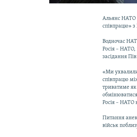
Альянс НАТО 
співпрацю» з 
Водночас НАТ
Росія – НАТО,
засідання Пів
«Ми ухвалили
співпрацю між
триватиме як 
обмінюватися
Росія – НАТО 
Питання анекс
військ поблиз