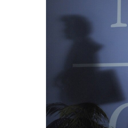
ВІДЕОУРОКИ «ELIFBE»
СВІДЧЕННЯ ОКУПАЦІЇ
УКРАЇНСЬКА ПРОБЛЕМА КРИМУ
ІНФОГРАФІКА