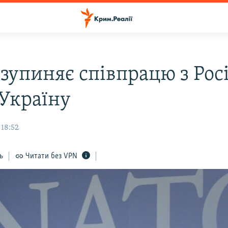
зупиняє співпрацю з Рос
 Україну
 18:52
ь
Читати без VPN