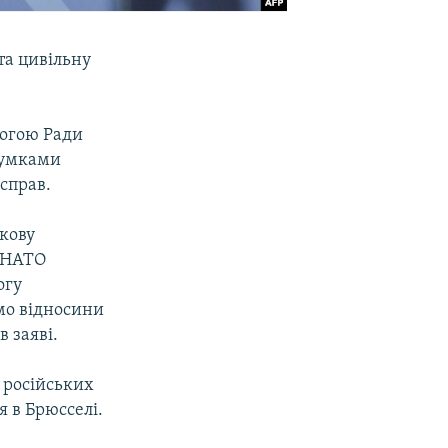
та цивільну
могою Ради
дсумками
 справ.
кову
– НАТО
огу
мо відносини
 заяві.
 російських
я в Брюсселі.