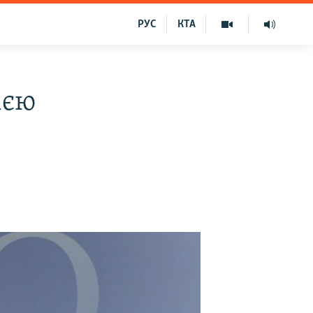
РУС
КТА
ією