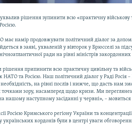
ухвалив рішення зупинити всю «практичну військову 
Росією.
О має намір продовжувати політичний діалог за допо
 йдеться в заяві, ухваленій у вівторок у Брюсселі за пі
нічноатлантичної ради на рівні міністрів закордонних
 рішення припинити всю практичну цивільну та війсь
 НАТО та Росією. Наш політичний діалог у Раді Росія 
необхідність, на рівні послів і нижче, що дасть нам зм
 точками зору, насамперед щодо кризи. Ми перегляне
на нашому наступному засіданні у червні», – мовиться в
ії Росією Кримського регіону України та концентрації
у українських кордонів були в центрі уваги обговоренн