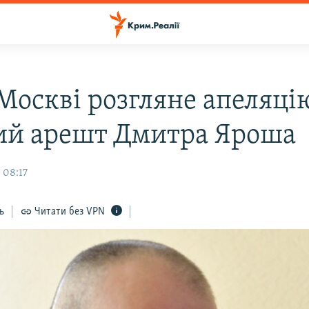
 Москві розгляне апеляці
ий арешт Дмитра Яроша
 08:17
ь
Читати без VPN