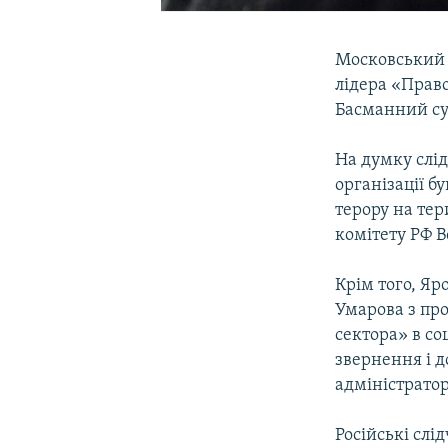
Московський 
лідера «Прав
Басманний су
На думку слід
організації б
терору на тер
комітету РФ 
Крім того, Яр
Умарова з пр
сектора» в со
звернення і д
адміністратор
Російські сл