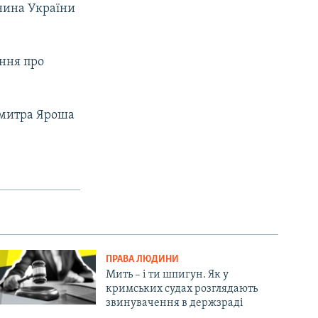
янина України
ання про
Дмитра Яроша
ПРАВА ЛЮДИНИ
Мить – і ти шпигун. Як у
кримських судах розглядають
звинувачення в держзраді