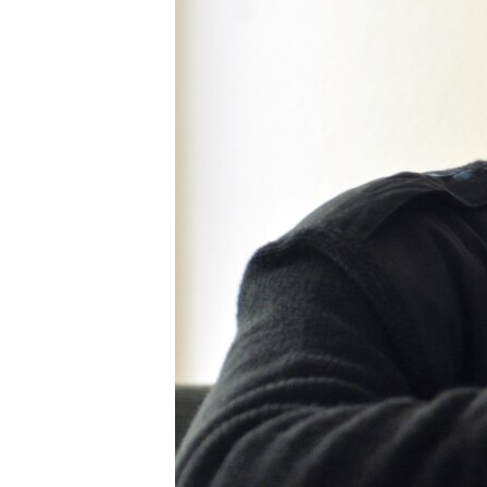
ВІДЕОУРОКИ «ELIFBE»
СВІДЧЕННЯ ОКУПАЦІЇ
УКРАЇНСЬКА ПРОБЛЕМА КРИМУ
ІНФОГРАФІКА