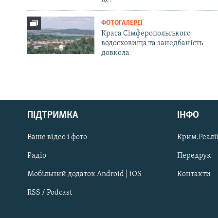
ФОТОГАЛЕРЕЇ
Краса Сімферопольського
водосховища та занедбаність
довкола
Русский
ПІДТРИМКА
ІНФО
Qırımtatar
Ваше відео і фото
Крим.Реалії
ДОЛУЧАЙСЯ!
Радіо
Передрук
Мобільний додаток Android | iOS
Контакти
RSS / Podcast
Усі сайти RFE/RL