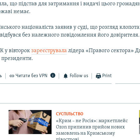
ла, що підстав для затримання і видачі цього громад
ржаві немає.
нського націоналіста заявив у суді, що розгляд клопот
відбувся без належного повідомлення його довірителя.
К у вівторок
зареєструвала
лідера «Правого сектора» 
 президенти.
ь
Читати без VPN
Follow us
Print
СУСПІЛЬСТВО
«Крим – не Росія»: маркетплейс
Ozon припинив прийом нових
замовлень на Кримському
півострові