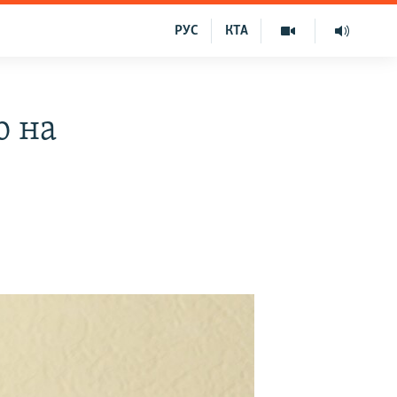
РУС
КТА
ю на