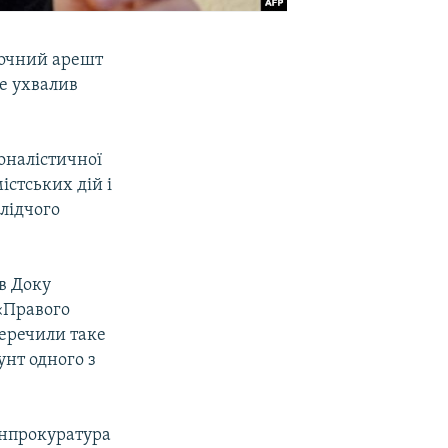
аочний арешт
е ухвалив
іоналістичної
істських дій і
Слідчого
в Доку
«Правого
перечили таке
унт одного з
енпрокуратура