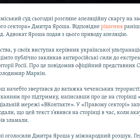
міський суд сьогодні розгляне апеляційну скаргу на з
ого сектора» Дмитра Яроша. Відповідне
рішення
раніш
д. Адвокат Яроша подав з цього приводу апеляцію.
ства, у своїх виступах керівник української ультранац
уцімто публічно закликав антиросійські сили до екстрем
иторії Росії. Про це повідомив офіційний представник 
Володимир Маркін.
ош начебто звертався до ватажка чеченських терористі
оханням про підтримку, написавши про це на сторінці 
ціальній мережі «ВКонтакте». У «Правому секторі» за
одали, що цей текст з’явився на сторінці в час, коли ака
ів зламали.
ідчі оголосили Дмитра Яроша у міжнародний розшук. Г