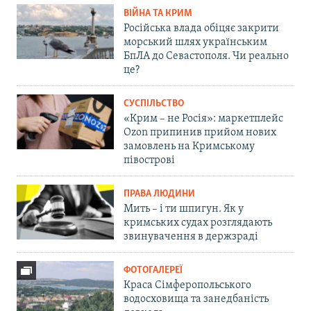
ВІЙНА ТА КРИМ
Російська влада обіцяє закрити
морський шлях українським
БпЛА до Севастополя. Чи реально
це?
СУСПІЛЬСТВО
«Крим – не Росія»: маркетплейс
Ozon припинив прийом нових
замовлень на Кримському
півострові
ПРАВА ЛЮДИНИ
Мить – і ти шпигун. Як у
кримських судах розглядають
звинувачення в держзраді
ФОТОГАЛЕРЕЇ
Краса Сімферопольського
водосховища та занедбаність