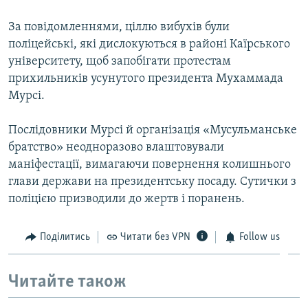
ВІДЕОУРОКИ «ELIFBE»
Русский
За повідомленнями, ціллю вибухів були
СВІДЧЕННЯ ОКУПАЦІЇ
поліцейські, які дислокуються в районі Каїрського
Qırımtatar
університету, щоб запобігати протестам
УКРАЇНСЬКА ПРОБЛЕМА КРИМУ
прихильників усунутого президента Мухаммада
ДОЛУЧАЙСЯ!
ІНФОГРАФІКА
Мурсі.
Послідовники Мурсі й організація «Мусульманське
братство» неодноразово влаштовували
Усі сайти RFE/RL
маніфестації, вимагаючи повернення колишнього
глави держави на президентську посаду. Сутички з
поліцією призводили до жертв і поранень.
Поділитись
Читати без VPN
Follow us
Читайте також