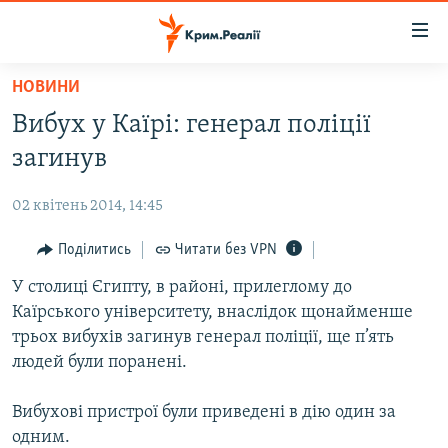
Доступність
посилання
Перейти
НОВИНИ
до
НОВИНИ
Вибух у Каїрі: генерал поліції
основного
ВОДА.КРИМ
матеріалу
загинув
ВІДЕО ТА ФОТО
Перейти
до
02 квітень 2014, 14:45
ПОЛІТИКА
основної
БЛОГИ
Поділитись
Читати без VPN
навігації
Перейти
ПОГЛЯД
У столиці Єгипту, в районі, прилеглому до
до
Каїрського університету, внаслідок щонайменше
ІНТЕРВ'Ю
пошуку
трьох вибухів загинув генерал поліції, ще п’ять
ВСЕ ЗА ДЕНЬ
людей були поранені.
СПЕЦПРОЕКТИ
Вибухові пристрої були приведені в дію один за
ЯК ОБІЙТИ БЛОКУВАННЯ
ДЕПОРТАЦІЯ
одним.