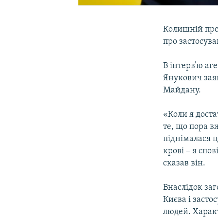
Колишній през
про застосува
В інтерв’ю аг
Янукович зая
Майдану.
«Коли я доста
те, що пора в
піднімалася 
крові – я спо
сказав він.
Внаслідок заг
Києва і засто
людей. Характ