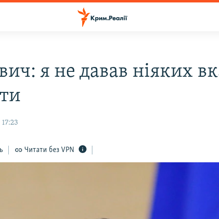
ич: я не давав ніяких вк
яти
 17:23
ь
Читати без VPN