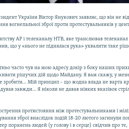
идент України Віктор Янукович заявляє, що він не ві
ння вогнепальної зброї проти протестувальників у цент
ентству AP і телеканалу НТВ, яке транслював телекана
вив, що у «нього не піднялася рука» ухвалити таке рі
тньо часто чув на мою адресу докір з боку наших при
живати рішучих дій щодо Майдану. Я вам скажу, у мен
це зробити… Мій принцип – що жодна влада не варта кр
відував завжди… Я ніколи не давав ніяких вказівок стрі
острення протистояння між протестувальниками і мілі
сування зброї внаслідок подій 18-20 лютого загинули по
ер поранень людей (у голову і в серце) свідчив про те,