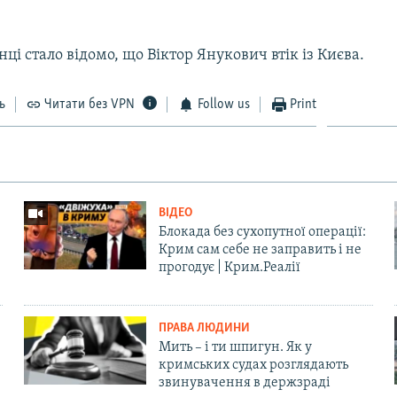
нці стало відомо, що Віктор Янукович втік із Києва.
ь
Читати без VPN
Follow us
Print
ВІДЕО
Блокада без сухопутної операції:
Крим сам себе не заправить і не
прогодує | Крим.Реалії
ПРАВА ЛЮДИНИ
Мить – і ти шпигун. Як у
кримських судах розглядають
звинувачення в держзраді