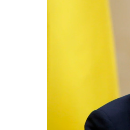
ВІДЕОУРОКИ «ELIFBE»
СВІДЧЕННЯ ОКУПАЦІЇ
УКРАЇНСЬКА ПРОБЛЕМА КРИМУ
ІНФОГРАФІКА