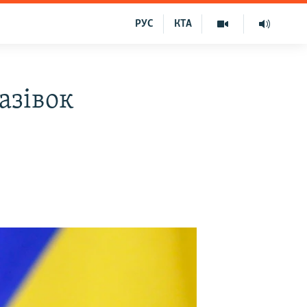
РУС
КТА
азівок