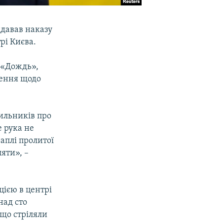
ддавав наказу
рі Києва.
л «Дождь»,
шення щодо
хильників про
е рука не
аплі пролитої
ляти», –
цією в центрі
над сто
 що стріляли