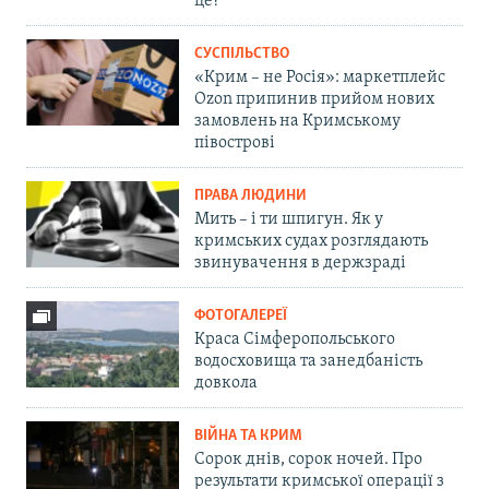
це?
СУСПІЛЬСТВО
«Крим – не Росія»: маркетплейс
Ozon припинив прийом нових
замовлень на Кримському
півострові
ПРАВА ЛЮДИНИ
Мить – і ти шпигун. Як у
кримських судах розглядають
звинувачення в держзраді
ФОТОГАЛЕРЕЇ
Краса Сімферопольського
водосховища та занедбаність
довкола
ВІЙНА ТА КРИМ
Сорок днів, сорок ночей. Про
результати кримської операції з