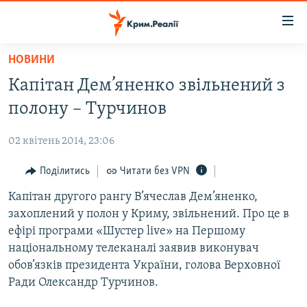
Доступність
посилання
Перейти
НОВИНИ
до
НОВИНИ
Капітан Дем’яненко звільнений з
основного
ВОДА.КРИМ
матеріалу
полону – Турчинов
ВІДЕО ТА ФОТО
Перейти
до
02 квітень 2014, 23:06
ПОЛІТИКА
основної
БЛОГИ
Поділитись
Читати без VPN
навігації
Перейти
ПОГЛЯД
Капітан другого рангу В’ячеслав Дем’яненко,
до
захоплений у полон у Криму, звільнений. Про це в
ІНТЕРВ'Ю
пошуку
ефірі програми «Шустер live» на Першому
ВСЕ ЗА ДЕНЬ
національному телеканалі заявив виконувач
обов’язків президента України, голова Верховної
СПЕЦПРОЕКТИ
Ради Олександр Турчинов.
ЯК ОБІЙТИ БЛОКУВАННЯ
ДЕПОРТАЦІЯ