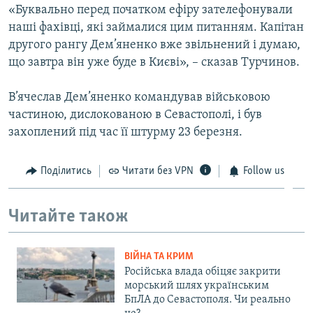
«Буквально перед початком ефіру зателефонували
ВІДЕОУРОКИ «ELIFBE»
Русский
наші фахівці, які займалися цим питанням. Капітан
СВІДЧЕННЯ ОКУПАЦІЇ
другого рангу Дем’яненко вже звільнений і думаю,
Qırımtatar
що завтра він уже буде в Києві», – сказав Турчинов.
УКРАЇНСЬКА ПРОБЛЕМА КРИМУ
ДОЛУЧАЙСЯ!
ІНФОГРАФІКА
В’ячеслав Дем’яненко командував військовою
частиною, дислокованою в Севастополі, і був
захоплений під час її штурму 23 березня.
Усі сайти RFE/RL
Поділитись
Читати без VPN
Follow us
Читайте також
ВІЙНА ТА КРИМ
Російська влада обіцяє закрити
морський шлях українським
БпЛА до Севастополя. Чи реально