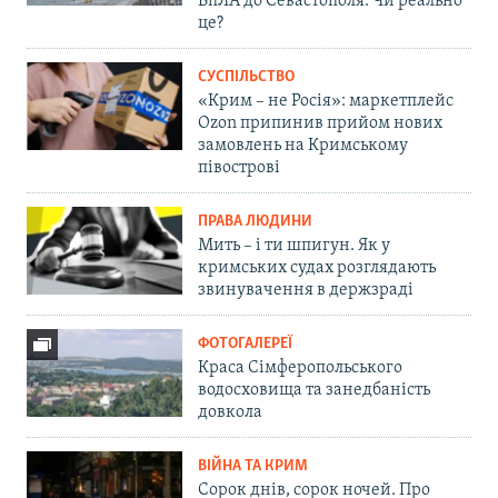
БпЛА до Севастополя. Чи реально
це?
СУСПІЛЬСТВО
«Крим – не Росія»: маркетплейс
Ozon припинив прийом нових
замовлень на Кримському
півострові
ПРАВА ЛЮДИНИ
Мить – і ти шпигун. Як у
кримських судах розглядають
звинувачення в держзраді
ФОТОГАЛЕРЕЇ
Краса Сімферопольського
водосховища та занедбаність
довкола
ВІЙНА ТА КРИМ
Сорок днів, сорок ночей. Про