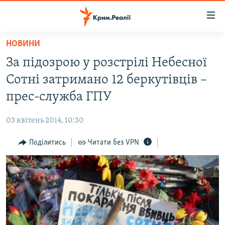
Доступність
посилання
Перейти
НОВИНИ
до
НОВИНИ
За підозрою у розстрілі Небесної
основного
ВОДА.КРИМ
матеріалу
Сотні затримано 12 беркутівців –
ВІДЕО ТА ФОТО
Перейти
прес-служба ГПУ
до
ПОЛІТИКА
основної
03 квітень 2014, 10:30
БЛОГИ
навігації
Перейти
Поділитись
Читати без VPN
ПОГЛЯД
до
ІНТЕРВ'Ю
пошуку
ВСЕ ЗА ДЕНЬ
СПЕЦПРОЕКТИ
ЯК ОБІЙТИ БЛОКУВАННЯ
ДЕПОРТАЦІЯ