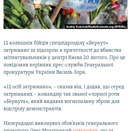
ВІДЕОУРОКИ «ELIFBE»
Русский
СВІДЧЕННЯ ОКУПАЦІЇ
Qırımtatar
УКРАЇНСЬКА ПРОБЛЕМА КРИМУ
ДОЛУЧАЙСЯ!
ІНФОГРАФІКА
12 колишніх бійців спецпідрозділу «Беркут»
затримано за підозрою в причетності до вбивства
мітингувальників у центрі Києва 20 лютого. Про це
Усі сайти RFE/RL
повідомив керівник прес-служби Генеральної
прокуратури України Василь Зоря.
«12 осіб затримано», – сказав він, і додав, що серед
затриманих – командир так званої «чорної роти
«Беркута», який видавав вогнепальну зброю для
відстрілу демонстрантів.
Напередодні виконувач обов’язків генерального
прокурора Олег Махніцький
повідомив
, що за