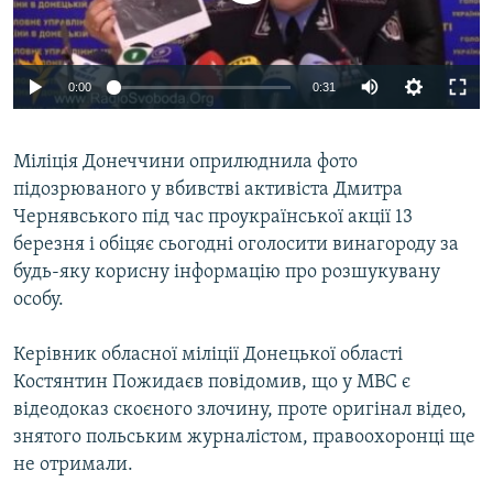
ВІДЕОУРОКИ «ELIFBE»
Русский
СВІДЧЕННЯ ОКУПАЦІЇ
Qırımtatar
0:00
0:31
УКРАЇНСЬКА ПРОБЛЕМА КРИМУ
ДОЛУЧАЙСЯ!
ІНФОГРАФІКА
Міліція Донеччини оприлюднила фото
підозрюваного у вбивстві активіста Дмитра
Чернявського під час проукраїнської акції 13
Усі сайти RFE/RL
березня і обіцяє сьогодні оголосити винагороду за
будь-яку корисну інформацію про розшукувану
особу.
Керівник обласної міліції Донецької області
Костянтин Пожидаєв повідомив, що у МВС є
відеодоказ скоєного злочину, проте оригінал відео,
знятого польським журналістом, правоохоронці ще
не отримали.