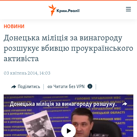
Доступність
посилання
Перейти
НОВИНИ
до
НОВИНИ
Донецька міліція за винагороду
основного
ВОДА.КРИМ
матеріалу
розшукує вбивцю проукраїнського
ВІДЕО ТА ФОТО
Перейти
активіста
до
ПОЛІТИКА
основної
03 квітень 2014, 14:03
БЛОГИ
навігації
Перейти
Поділитись
Читати без VPN
ПОГЛЯД
до
ІНТЕРВ'Ю
пошуку
Донецька міліція за винагороду розшукує вбивцю проукраїнського активіста
ВСЕ ЗА ДЕНЬ
СПЕЦПРОЕКТИ
No media source currently available
ЯК ОБІЙТИ БЛОКУВАННЯ
ДЕПОРТАЦІЯ