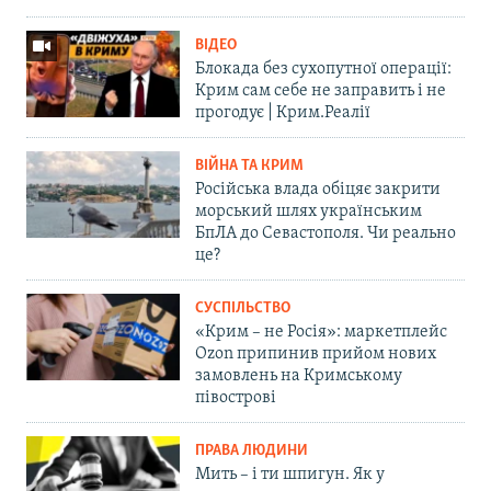
ВІДЕО
Блокада без сухопутної операції:
Крим сам себе не заправить і не
прогодує | Крим.Реалії
ВІЙНА ТА КРИМ
Російська влада обіцяє закрити
морський шлях українським
БпЛА до Севастополя. Чи реально
це?
СУСПІЛЬСТВО
«Крим – не Росія»: маркетплейс
Ozon припинив прийом нових
замовлень на Кримському
півострові
ПРАВА ЛЮДИНИ
Мить – і ти шпигун. Як у