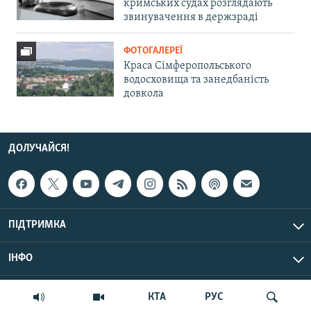
кримських судах розглядають
звинувачення в держзраді
ФОТОГАЛЕРЕЇ
Краса Сімферопольського
водосховища та занедбаність
довкола
ДОЛУЧАЙСЯ!
ПІДТРИМКА
ІНФО
© Крим.Реалії, 2026 | Усі права застережено.
КТА
РУС