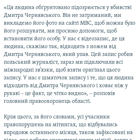
«Ця людина обґрунтовано підозрюється у вбивстві
Дмитра Чернявського. Він не затриманий, ми
викладемо його фото на сайті МВС, щоб можна було
його розшукати, ми просимо допомоги, щоб
встановити його особу. У нас є відеозапис, де ця
людина, скажімо так, відходить з ножем від
Дмитра Чернявського, який упав. Цей запис робив
польський журналіст, зараз ми підключили всі
міжнародні зв’язки, щоб взяти оригінал цього
запису. У нас є шматочок запису і те, що ця людина
відходить від Дмитра Чернявського і ховає ніж у
рукаві – це факт, це чітко видно», – розповів
головний правоохоронець області.
Крім цього, за його словами, усі учасники
правопорушень на мітингах, що відбувались
впродовж останнього місяця, також зафіксовані на