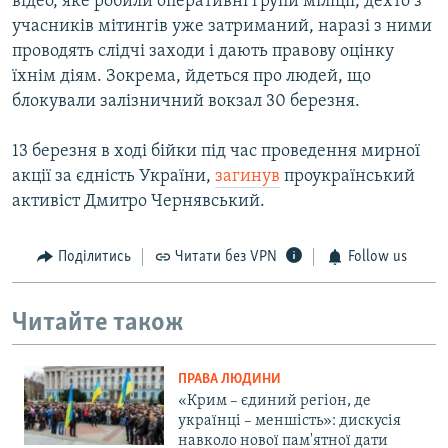
відео, яке робили оперативні групи міліції, дехто з
учасників мітингів уже затриманий, наразі з ними
проводять слідчі заходи і дають правову оцінку
їхнім діям. Зокрема, йдеться про людей, що
блокували залізничний вокзал 30 березня.
13 березня в ході бійки під час проведення мирної
акції за єдність України,
загинув
проукраїнський
активіст Дмитро Чернявський.
Поділитись
Читати без VPN
Follow us
Читайте також
ПРАВА ЛЮДИНИ
«Крим – єдиний регіон, де
українці – меншість»: дискусія
навколо нової пам'ятної дати