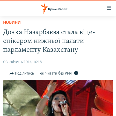
Доступність
посилання
Перейти
НОВИНИ
до
НОВИНИ
Дочка Назарбаєва стала віце-
основного
ВОДА.КРИМ
матеріалу
спікером нижньої палати
ВІДЕО ТА ФОТО
Перейти
парламенту Казахстану
до
ПОЛІТИКА
основної
03 квітень 2014, 16:18
БЛОГИ
навігації
Перейти
Поділитись
Читати без VPN
ПОГЛЯД
до
ІНТЕРВ'Ю
пошуку
ВСЕ ЗА ДЕНЬ
СПЕЦПРОЕКТИ
ЯК ОБІЙТИ БЛОКУВАННЯ
ДЕПОРТАЦІЯ