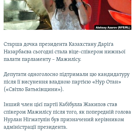
ВІДЕОУРОКИ «ELIFBE»
Русский
СВІДЧЕННЯ ОКУПАЦІЇ
Qırımtatar
УКРАЇНСЬКА ПРОБЛЕМА КРИМУ
ДОЛУЧАЙСЯ!
ІНФОГРАФІКА
Старша дочка президента Казахстану Даріґа
Назарбаєва сьогодні стала віце-спікером нижньої
палати парламенту – Мажилісу.
Усі сайти RFE/RL
Депутати одноголосно підтримали цю кандидатуру
після її висунення владною партією «Нур Отан»
(«Світло Батьківщини»).
Інший член цієї партії Кабібулла Жакипов став
спікером Мажилісу після того, як попередній голова
Нурлан Нігматулін був призначений керівником
адміністрації президента.