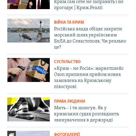
Крим сам себе не заправить і не
прогодує | Крим.Реалії
ВІЙНА ТА КРИМ
Російська влада обіцяє закрити
морський шлях українським
БпЛА до Севастополя. Чи реально
це?
СУСПІЛЬСТВО
«Крим – не Росія»: маркетплейс
Ozon припинив прийом нових
замовлень на Кримському
півострові
ПРАВА ЛЮДИНИ
Мить – і ти шпигун. Як у
кримських судах розглядають
звинувачення в держзраді
ФОТОГАЛЕРЕЇ