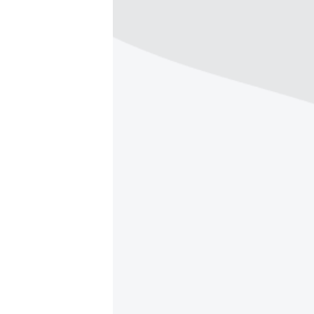
ВІДЕОУРОКИ «ELIFBE»
СВІДЧЕННЯ ОКУПАЦІЇ
УКРАЇНСЬКА ПРОБЛЕМА КРИМУ
ІНФОГРАФІКА