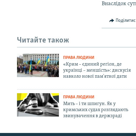
Внаслідок сут
Поділитис
Читайте також
ПРАВА ЛЮДИНИ
«Крим – єдиний регіон, де
українці – меншість»: дискусія
навколо нової пам'ятної дати
ПРАВА ЛЮДИНИ
Мить – і ти шпигун. Як у
кримських судах розглядають
звинувачення в держзраді
Русский