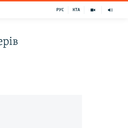
РУС
КТА
ерів