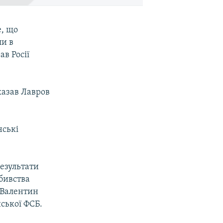
е, що
ли в
ав Росії
казав Лавров
нські
езультати
бивства
 Валентин
ської ФСБ.