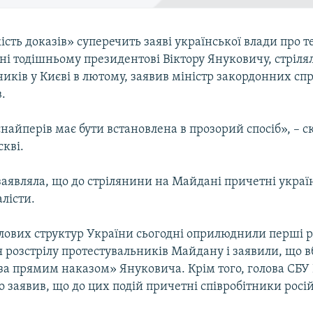
ість доказів» суперечить заяві української влади про т
ні тодішньому президентові Віктору Януковичу, стріля
иків у Києві в лютому, заявив міністр закордонних спр
.
найперів має бути встановлена в прозорий спосіб», – с
скві.
заявляла, що до стрілянини на Майдані причетні украї
лісти.
лових структур України сьогодні оприлюднили перші р
 розстрілу протестувальників Майдану і заявили, що в
«за прямим наказом» Януковича. Крім того, голова СБУ
заявив, що до цих подій причетні співробітники росій