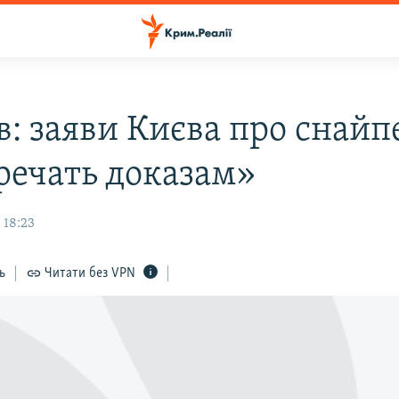
в: заяви Києва про снайп
речать доказам»
 18:23
ь
Читати без VPN