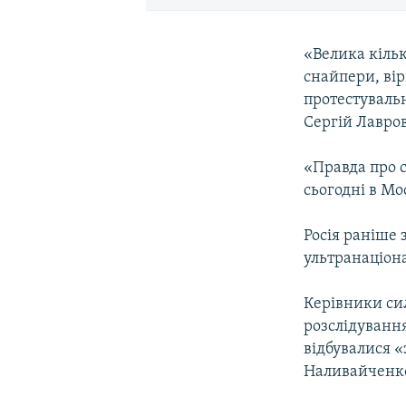
«Велика кільк
снайпери, вір
протестувальн
Сергій Лавров
«Правда про с
сьогодні в Мо
Росія раніше 
ультранаціона
Керівники си
розслідування
відбувалися 
Наливайченко 