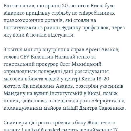
Він зазначив, що вранці 20 лютого в Києві було
відкрито прицільну стрільбу по співробітниках
правоохоронних органів, які стояли на
Інститутській і в районі Будинку профспілок, через
яку вони й почали відступати.
3 квітня міністр внутрішніх справ Арсен Аваков,
голова СБУ Валентин Наливайченко та
генеральний прокурор Олег Махніцький
оприлюднили попередні дані розслідування
масових вбивств людей у центрі Києва 18-20
лютого. Як повідомив Аваков, розстріли учасників
Майдану на вулиці Інститутській у Києві, поміж
інших, здійснювала спеціальна рота «Беркута» під
командуванням майора міліції Дмитра Садовника.
Снайпери цієї роти стріляли з боку Жовтневого
палацу, і на їхній совісті смерть щонайменше 17