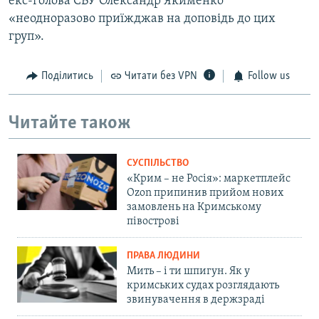
екс-голова СБУ Олександр Якименко
«неодноразово приїжджав на доповідь до цих
груп».
Поділитись
Читати без VPN
Follow us
Читайте також
СУСПІЛЬСТВО
«Крим – не Росія»: маркетплейс
Ozon припинив прийом нових
замовлень на Кримському
півострові
ПРАВА ЛЮДИНИ
Мить – і ти шпигун. Як у
кримських судах розглядають
звинувачення в держзраді