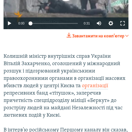
ВІДЕОУРОКИ «ELIFBE»
Русский
СВІДЧЕННЯ ОКУПАЦІЇ
Qırımtatar
0:00
0:31
УКРАЇНСЬКА ПРОБЛЕМА КРИМУ
Завантажити на комп'ютер
ДОЛУЧАЙСЯ!
ІНФОГРАФІКА
Колишній міністр внутрішніх справ України
Віталій Захарченко, оголошений у міжнародний
Усі сайти RFE/RL
розшук і підозрюваний українськими
правоохоронними органами в організації масових
вбивств людей у центрі Києва та
організації
репресивних банд «тітушок», заперечив
причетність спецпідрозділу міліції «Беркут» до
розстрілу людей на майдані Незалежності під час
лютневих подій у Києві.
В інтерв'ю російському Першому каналу він сказав,