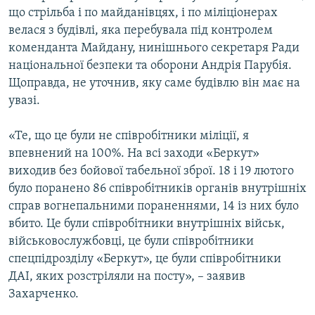
що стрільба і по майданівцях, і по міліціонерах
велася з будівлі, яка перебувала під контролем
коменданта Майдану, нинішнього секретаря Ради
національної безпеки та оборони Андрія Парубія.
Щоправда, не уточнив, яку саме будівлю він має на
увазі.
«Те, що це були не співробітники міліції, я
впевнений на 100%. На всі заходи «Беркут»
виходив без бойової табельної зброї. 18 і 19 лютого
було поранено 86 співробітників органів внутрішніх
справ вогнепальними пораненнями, 14 із них було
вбито. Це були співробітники внутрішніх військ,
військовослужбовці, це були співробітники
спецпідрозділу «Беркут», це були співробітники
ДАІ, яких розстріляли на посту», – заявив
Захарченко.