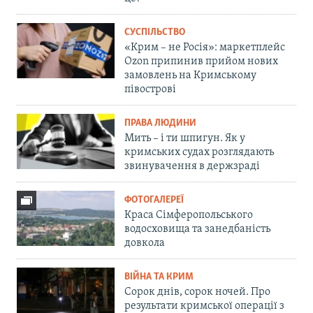
СУСПІЛЬСТВО
«Крим – не Росія»: маркетплейс
Ozon припинив прийом нових
замовлень на Кримському
півострові
ПРАВА ЛЮДИНИ
Мить – і ти шпигун. Як у
кримських судах розглядають
звинувачення в держзраді
ФОТОГАЛЕРЕЇ
Краса Сімферопольського
водосховища та занедбаність
довкола
ВІЙНА ТА КРИМ
Сорок днів, сорок ночей. Про
результати кримської операції з