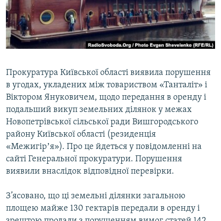
ВІДЕОУРОКИ «ELIFBE»
Русский
СВІДЧЕННЯ ОКУПАЦІЇ
Qırımtatar
УКРАЇНСЬКА ПРОБЛЕМА КРИМУ
ДОЛУЧАЙСЯ!
ІНФОГРАФІКА
Прокуратура Київської області виявила порушення
в угодах, укладених між товариством «Танталіт» і
Віктором Януковичем, щодо передання в оренду і
Усі сайти RFE/RL
подальший викуп земельних ділянок у межах
Новопетрівської сільської ради Вишгородського
району Київської області (резиденція
«Межигірʼя»). Про це йдеться у повідомленні на
сайті Генеральної прокуратури. Порушення
виявили внаслідок відповідної перевірки.
З’ясовано, що ці земельні ділянки загальною
площею майже 130 гектарів передали в оренду і
зрештою продали з порушенням вимог статей 142