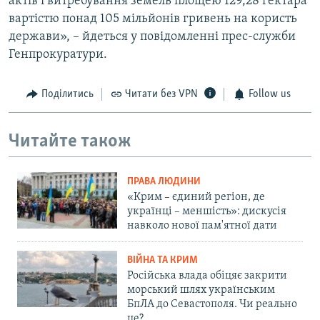
актів і витребування земель площею 129,28 гектара
вартістю понад 105 мільйонів гривень на користь
держави», – йдеться у повідомленні прес-служби
Генпрокуратури.
Поділитись
Читати без VPN
Follow us
Читайте також
ПРАВА ЛЮДИНИ
«Крим – єдиний регіон, де
українці – меншість»: дискусія
навколо нової пам'ятної дати
ВІЙНА ТА КРИМ
Російська влада обіцяє закрити
морський шлях українським
БпЛА до Севастополя. Чи реально
це?