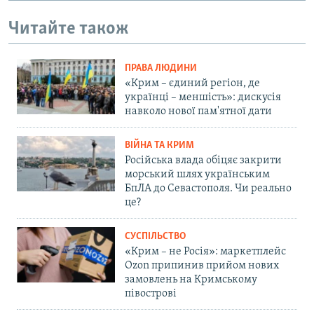
Читайте також
ПРАВА ЛЮДИНИ
«Крим – єдиний регіон, де
українці – меншість»: дискусія
навколо нової пам'ятної дати
ВІЙНА ТА КРИМ
Російська влада обіцяє закрити
морський шлях українським
БпЛА до Севастополя. Чи реально
це?
СУСПІЛЬСТВО
«Крим – не Росія»: маркетплейс
Ozon припинив прийом нових
замовлень на Кримському
півострові