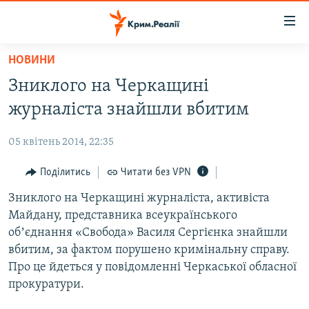
Доступність
посилання
Перейти
НОВИНИ
до
НОВИНИ
Зниклого на Черкащині
основного
ВОДА.КРИМ
матеріалу
журналіста знайшли вбитим
ВІДЕО ТА ФОТО
Перейти
до
05 квітень 2014, 22:35
ПОЛІТИКА
основної
БЛОГИ
Поділитись
Читати без VPN
навігації
Перейти
ПОГЛЯД
Зниклого на Черкащині журналіста, активіста
до
Майдану, представника всеукраїнського
ІНТЕРВ'Ю
пошуку
обʼєднання «Свобода» Василя Сергієнка знайшли
ВСЕ ЗА ДЕНЬ
вбитим, за фактом порушено кримінальну справу.
Про це йдеться у повідомленні Черкаської обласної
СПЕЦПРОЕКТИ
прокуратури.
ЯК ОБІЙТИ БЛОКУВАННЯ
ДЕПОРТАЦІЯ