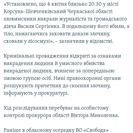
«Установлено, що 4 квітня близько 20:30 у місті
ВІДЕОУРОКИ «ELIFBE»
Русский
Корсунь-Шевченківський Черкаської області
СВІДЧЕННЯ ОКУПАЦІЇ
зловмисники викрали журналіста та громадського
Qırımtatar
діяча Василя Сергієнка. В подальшому його вбили, а
УКРАЇНСЬКА ПРОБЛЕМА КРИМУ
тіло, намагаючись заховати докази злочину,
ДОЛУЧАЙСЯ!
ІНФОГРАФІКА
сховали у лісосмузі», – зазначили у відомстві.
Кримінальні провадження відкриті за ознаками
викрадення людини й умисного вбивства
Усі сайти RFE/RL
викраденої людини, вчинене за попередньою
змовою групою осіб. Нині правоохоронні органи
розшукують причетних до скоєння злочину,
інформують у прокуратурі.
Хід розслідування перебуває на особистому
контролі прокурора області Віктора Миколенка.
Раніше в обласному осередку ВО «Свобода»