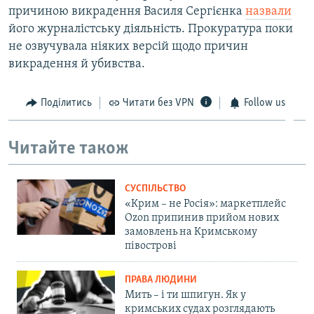
причиною викрадення Василя Сергієнка
назвали
його журналістську діяльність. Прокуратура поки
не озвучувала ніяких версій щодо причин
викрадення й убивства.
Поділитись
Читати без VPN
Follow us
Читайте також
СУСПІЛЬСТВО
«Крим – не Росія»: маркетплейс
Ozon припинив прийом нових
замовлень на Кримському
півострові
ПРАВА ЛЮДИНИ
Мить – і ти шпигун. Як у
кримських судах розглядають