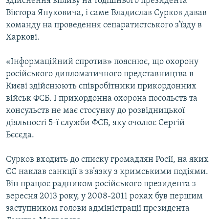
здійснення впливу на тодішнього президента
Віктора Януковича, і саме Владислав Сурков давав
команду на проведення сепаратистського з’їзду в
Харкові.
«Інформаційний спротив» пояснює, що охорону
російського дипломатичного представництва в
Києві здійснюють співробітники прикордонних
військ ФСБ. І прикордонна охорона посольств та
консульств не має стосунку до розвідницької
діяльності 5-ї служби ФСБ, яку очолює Сергій
Бєсєда.
Сурков входить до списку громадлян Росії, на яких
ЄС наклав санкції в зв’язку з кримськими подіями.
Він працює радником російського президента з
вересня 2013 року, у 2008-2011 роках був першим
заступником голови адміністрації президента