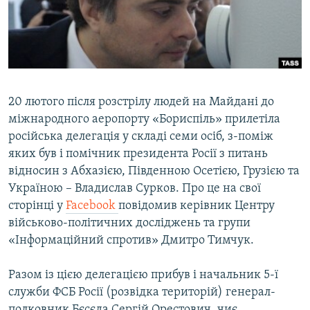
ВІДЕОУРОКИ «ELIFBE»
Русский
СВІДЧЕННЯ ОКУПАЦІЇ
Qırımtatar
УКРАЇНСЬКА ПРОБЛЕМА КРИМУ
ДОЛУЧАЙСЯ!
ІНФОГРАФІКА
20 лютого після розстрілу людей на Майдані до
міжнародного аеропорту «Бориспіль» прилетіла
російська делегація у складі семи осіб, з-поміж
Усі сайти RFE/RL
яких був і помічник президента Росії з питань
відносин з Абхазією, Південною Осетією, Грузією та
Україною – Владислав Сурков. Про це на свої
сторінці у
Facebook
повідомив керівник Центру
військово-політичних досліджень та групи
«Інформаційний спротив» Дмитро Тимчук.
Разом із цією делегацією прибув і начальник 5-ї
служби ФСБ Росії (розвідка територій) генерал-
полковник Бєсєда Сергій Орестович, чиє