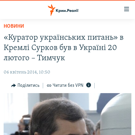
Доступність
посилання
Перейти
НОВИНИ
до
НОВИНИ
«Куратор українських питань» в
основного
ВОДА.КРИМ
матеріалу
Кремлі Сурков був в Україні 20
ВІДЕО ТА ФОТО
Перейти
лютого – Тимчук
до
ПОЛІТИКА
основної
06 квітень 2014, 10:50
БЛОГИ
навігації
Перейти
Поділитись
Читати без VPN
ПОГЛЯД
до
ІНТЕРВ'Ю
пошуку
ВСЕ ЗА ДЕНЬ
СПЕЦПРОЕКТИ
ЯК ОБІЙТИ БЛОКУВАННЯ
ДЕПОРТАЦІЯ