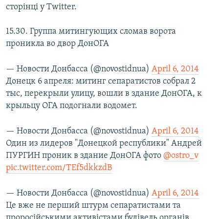
сторінці у Twitter.
ВІДЕОУРОКИ «ELIFBE»
Русский
СВІДЧЕННЯ ОКУПАЦІЇ
15.30. Группа митингующих сломав ворота
Qırımtatar
проникла во двор ДонОГА
УКРАЇНСЬКА ПРОБЛЕМА КРИМУ
ДОЛУЧАЙСЯ!
ІНФОГРАФІКА
— Новости Донбасса (@novostidnua)
April 6, 2014
Донецк 6 апреля: митинг сепаратистов собрал 2
тыс, перекрыли улицу, вошли в здание ДонОГА, к
крыльцу ОГА подогнали водомет.
Усі сайти RFE/RL
— Новости Донбасса (@novostidnua)
April 6, 2014
Один из лидеров "Донецкой республики" Андрей
ПУРГИН проник в здание ДонОГА фото
@ostro_v
pic.twitter.com/TEf5dkkzdB
— Новости Донбасса (@novostidnua)
April 6, 2014
Це вже не перший штурм сепаратистами та
проросійськими активістами будівель органів