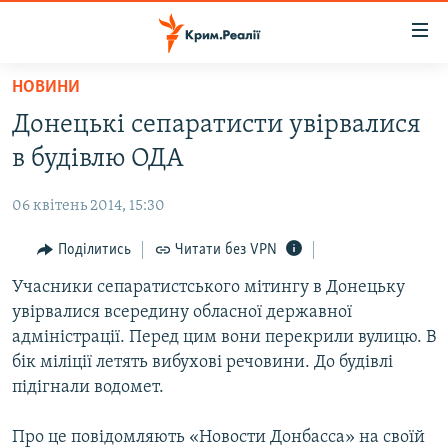
Доступність
посилання
Перейти
НОВИНИ
до
НОВИНИ
Донецькі сепаратисти увірвалися
основного
ВОДА.КРИМ
матеріалу
в будівлю ОДА
ВІДЕО ТА ФОТО
Перейти
до
06 квітень 2014, 15:30
ПОЛІТИКА
основної
БЛОГИ
Поділитись
Читати без VPN
навігації
Перейти
ПОГЛЯД
Учасники сепаратистського мітингу в Донецьку
до
увірвалися всередину обласної державної
ІНТЕРВ'Ю
пошуку
адміністрації. Перед цим вони перекрили вулицю. В
ВСЕ ЗА ДЕНЬ
бік міліції летять вибухові речовини. До будівлі
підігнали водомет.
СПЕЦПРОЕКТИ
ЯК ОБІЙТИ БЛОКУВАННЯ
ДЕПОРТАЦІЯ
Про це повідомляють «Новости Донбасса» на своїй