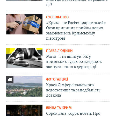
це?
СУСПІЛЬСТВО
«Крим – не Росія»: маркетплейс
Ozon припинив прийом нових
замовлень на Кримському
півострові
ПРАВА ЛЮДИНИ
Мить – і ти шпигун. Як у
кримських судах розглядають
звинувачення в держзраді
ФОТОГАЛЕРЕЇ
Краса Сімферопольського
водосховища та занедбаність
довкола
ВІЙНА ТА КРИМ
Сорок днів, сорок ночей. Про