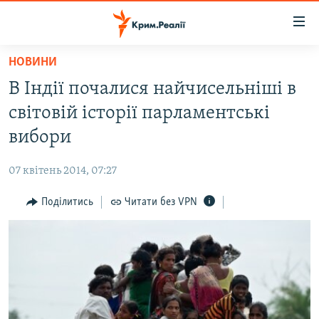
Доступність
посилання
Перейти
НОВИНИ
до
НОВИНИ
В Індії почалися найчисельніші в
основного
ВОДА.КРИМ
матеріалу
світовій історії парламентські
ВІДЕО ТА ФОТО
Перейти
вибори
до
ПОЛІТИКА
основної
07 квітень 2014, 07:27
БЛОГИ
навігації
Перейти
Поділитись
Читати без VPN
ПОГЛЯД
до
ІНТЕРВ'Ю
пошуку
ВСЕ ЗА ДЕНЬ
СПЕЦПРОЕКТИ
ЯК ОБІЙТИ БЛОКУВАННЯ
ДЕПОРТАЦІЯ