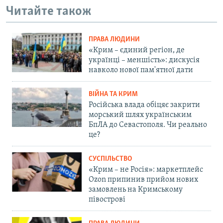
Читайте також
ПРАВА ЛЮДИНИ
«Крим – єдиний регіон, де
українці – меншість»: дискусія
навколо нової пам'ятної дати
ВІЙНА ТА КРИМ
Російська влада обіцяє закрити
морський шлях українським
БпЛА до Севастополя. Чи реально
це?
СУСПІЛЬСТВО
«Крим – не Росія»: маркетплейс
Ozon припинив прийом нових
замовлень на Кримському
півострові