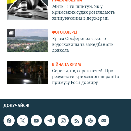
ПРАВА ЛЮДИНИ
Мить – і ти шпигун. Як у
кримських судах розглядають
звинувачення в держзраді
ФОТОГАЛЕРЕЇ
Краса Сімферопольського
водосховища та занедбаність
довкола
ВІЙНА ТА КРИМ
Сорок днів, сорок ночей. Про
результати кримської операції з
примусу Росії до миру
ДОЛУЧАЙСЯ!