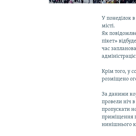
У понеділок в
місті.
Як повідомля
пікет» відбуд
час запланова
адміністраціє
Крім того, у 
розміщено ого
За даними ко
провели ніч в
пропускати н
приміщення п
нинішнього к