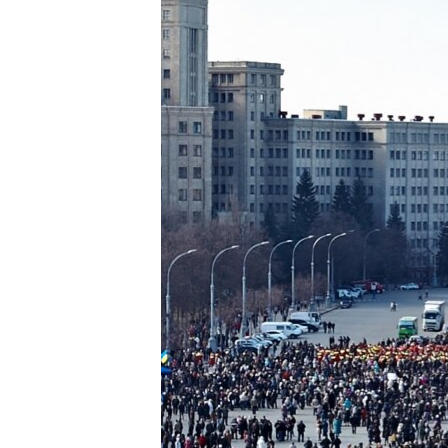
ВІДЕОУРОКИ «ELIFBE»
СВІДЧЕННЯ ОКУПАЦІЇ
УКРАЇНСЬКА ПРОБЛЕМА КРИМУ
ІНФОГРАФІКА