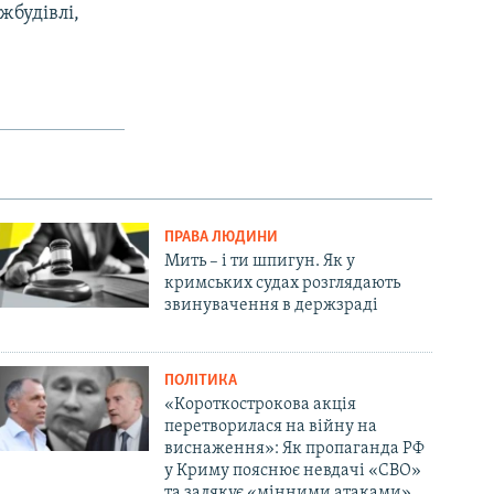
жбудівлі,
ПРАВА ЛЮДИНИ
Мить – і ти шпигун. Як у
кримських судах розглядають
звинувачення в держзраді
ПОЛІТИКА
«Короткострокова акція
перетворилася на війну на
виснаження»: Як пропаганда РФ
у Криму пояснює невдачі «СВО»
та залякує «мінними атаками»