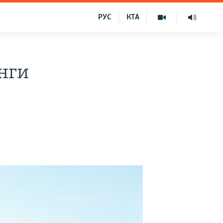
РУС
КТА
инги