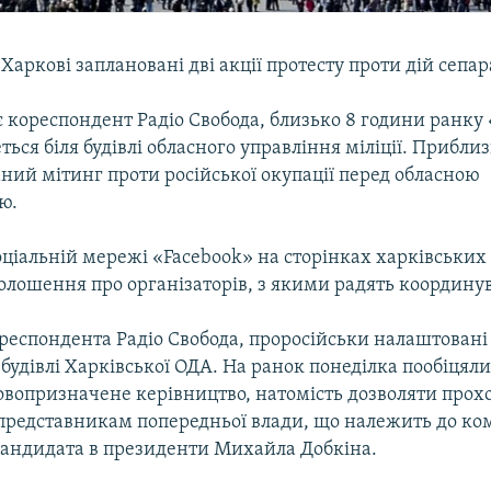
 Харкові заплановані дві акції протесту проти дій сепар
є кореспондент Радіо Свобода, близько 8 години ранк
еться біля будівлі обласного управління міліції. Прибли
ний мітинг проти російської окупації перед обласною
ю.
соціальній мережі «Facebook» на сторінках харківських 
лошення про організаторів, з якими радять координува
респондента Радіо Свобода, проросійськи налаштовані
 будівлі Харківської ОДА. На ранок понеділка пообіцяли
овопризначене керівництво, натомість дозволяти прох
редставникам попередньої влади, що належить до к
андидата в президенти Михайла Добкіна.