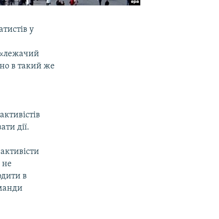
атистів у
у «лежачий
зно в такий же
активістів
ти дії.
 активісти
 не
одити в
оманди