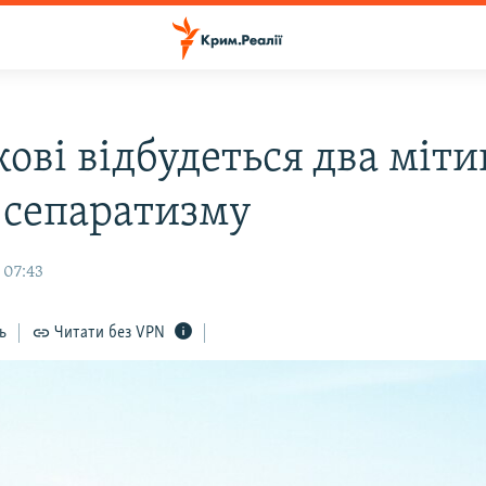
ові відбудеться два міт
 сепаратизму
 07:43
ь
Читати без VPN