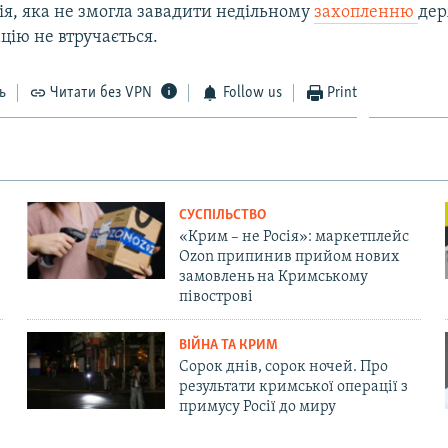
ія, яка не змогла завадити недільному
захопленню
дер
ацію не втручається.
ь
Читати без VPN
Follow us
Print
СУСПІЛЬСТВО
«Крим – не Росія»: маркетплейс
Ozon припинив прийом нових
замовлень на Кримському
півострові
ВІЙНА ТА КРИМ
Сорок днів, сорок ночей. Про
результати кримської операції з
примусу Росії до миру