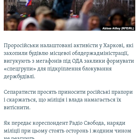
ВІДЕОУРОКИ «ELIFBE»
Русский
СВІДЧЕННЯ ОКУПАЦІЇ
Qırımtatar
УКРАЇНСЬКА ПРОБЛЕМА КРИМУ
ДОЛУЧАЙСЯ!
ІНФОГРАФІКА
Проросійськи налаштовані активісти у Харкові, які
захопили будівлю місцевої облдержадміністрації,
вигукують з мегафонів під ОДА заклики формувати
Усі сайти RFE/RL
«спецгрупи» для підкріплення блокування
держбудівлі.
Сепаратисти просять приносити російські прапори
і скаржаться, що міліція і влада намагається їх
витіснити.
Як передає кореспондент Радіо Свобода, наряди
міліції при цьому стоять осторонь і жодним чином
не реагують.