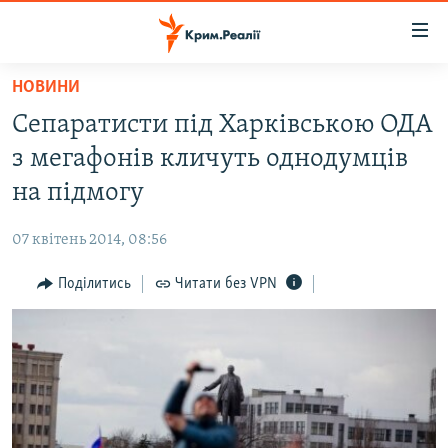
Доступність
посилання
Перейти
НОВИНИ
до
НОВИНИ
Сепаратисти під Харківською ОДА
основного
ВОДА.КРИМ
матеріалу
з мегафонів кличуть однодумців
ВІДЕО ТА ФОТО
Перейти
на підмогу
до
ПОЛІТИКА
основної
07 квітень 2014, 08:56
БЛОГИ
навігації
Перейти
Поділитись
Читати без VPN
ПОГЛЯД
до
ІНТЕРВ'Ю
пошуку
ВСЕ ЗА ДЕНЬ
СПЕЦПРОЕКТИ
ЯК ОБІЙТИ БЛОКУВАННЯ
ДЕПОРТАЦІЯ