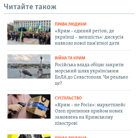
Читайте також
ПРАВА ЛЮДИНИ
«Крим – єдиний регіон, де
українці – меншість»: дискусія
навколо нової пам'ятної дати
ВІЙНА ТА КРИМ
Російська влада обіцяє закрити
морський шлях українським
БпЛА до Севастополя. Чи реально
це?
СУСПІЛЬСТВО
«Крим – не Росія»: маркетплейс
Ozon припинив прийом нових
замовлень на Кримському
півострові