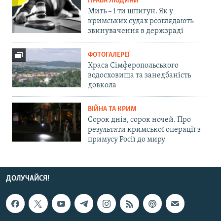
ПРАВА ЛЮДИНИ
Мить – і ти шпигун. Як у
кримських судах розглядають
звинувачення в держзраді
ФОТОГАЛЕРЕЇ
Краса Сімферопольського
водосховища та занедбаність
довкола
ВІЙНА ТА КРИМ
Сорок днів, сорок ночей. Про
результати кримської операції з
примусу Росії до миру
ДОЛУЧАЙСЯ!