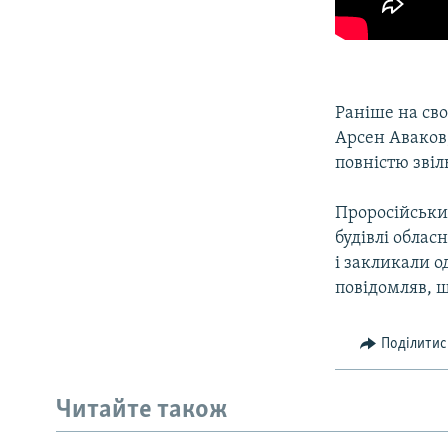
Раніше на сво
Арсен Аваков,
повністю звіл
Проросійськи
будівлі облас
і закликали о
повідомляв, щ
Поділитис
Читайте також