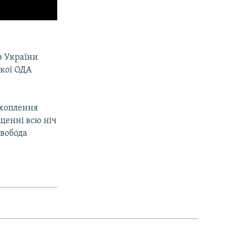
в України
ької ОДА
ахоплення
іщенні всю ніч
Свобода