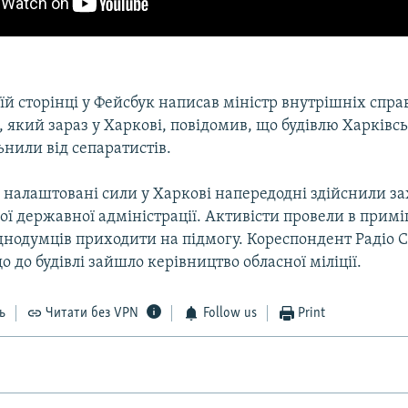
їй сторінці у Фейсбук написав міністр внутрішніх спра
 який зараз у Харкові, повідомив, що будівлю Харківс
ьнили від сепаратистів.
 налаштовані сили у Харкові напередодні здійснили з
ної державної адміністрації. Активісти провели в прим
днодумців приходити на підмогу. Кореспондент Радіо 
о до будівлі зайшло керівництво обласної міліції.
ь
Читати без VPN
Follow us
Print