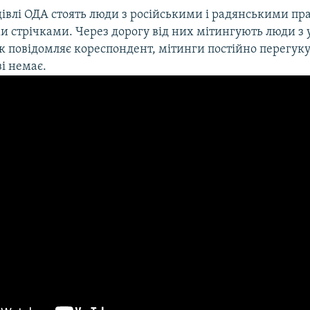
івлі ОДА стоять люди з російськими і радянськими пр
ми стрічками. Через дорогу від них мітингують люди з
к повідомляє кореспондент, мітинги постійно перегук
і немає.