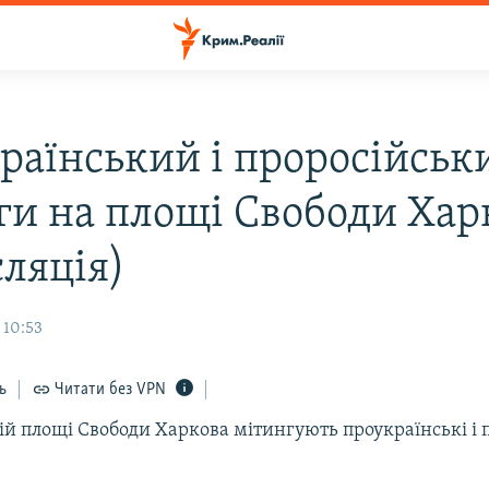
раїнський і проросійськ
ги на площі Свободи Хар
сляція)
 10:53
ь
Читати без VPN
й площі Свободи Харкова мітингують проукраїнські і 