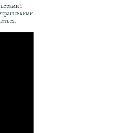
апорами і
 українськими
уються,