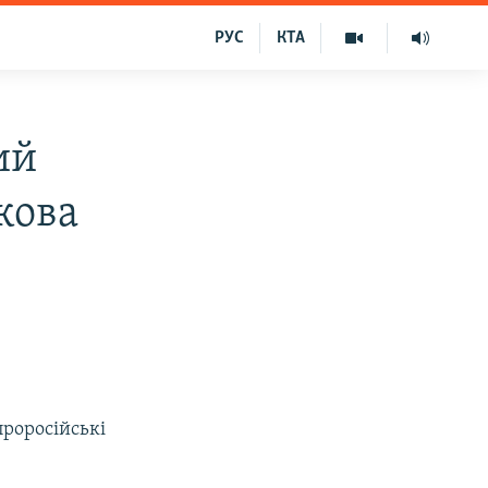
РУС
КТА
ий
кова
проросійські