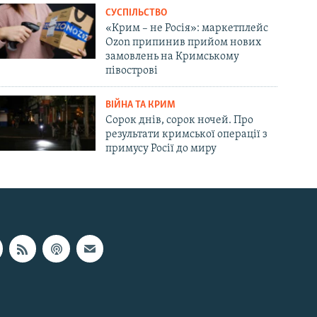
СУСПІЛЬСТВО
«Крим – не Росія»: маркетплейс
Ozon припинив прийом нових
замовлень на Кримському
півострові
ВІЙНА ТА КРИМ
Сорок днів, сорок ночей. Про
результати кримської операції з
примусу Росії до миру