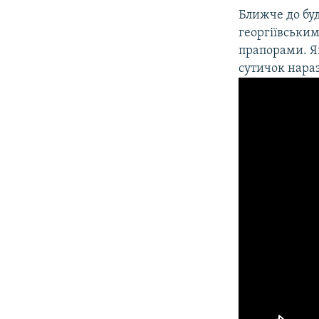
ВІДЕОУРОКИ «ELIFBE»
Ближче до буд
СВІДЧЕННЯ ОКУПАЦІЇ
георгіївськи
прапорами. Я
УКРАЇНСЬКА ПРОБЛЕМА КРИМУ
сутичок нараз
ІНФОГРАФІКА