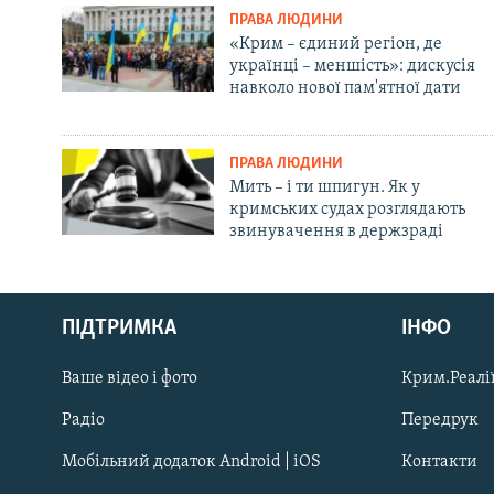
ПРАВА ЛЮДИНИ
«Крим – єдиний регіон, де
українці – меншість»: дискусія
навколо нової пам'ятної дати
ПРАВА ЛЮДИНИ
Мить – і ти шпигун. Як у
кримських судах розглядають
звинувачення в держзраді
Русский
Qırımtatar
ПІДТРИМКА
ІНФО
Ваше відео і фото
Крим.Реалії
ДОЛУЧАЙСЯ!
Радіо
Передрук
Мобільний додаток Android | iOS
Контакти