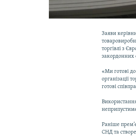
Заяви керівни
товаровиробни
торгівлі з Єв
закордонних 
«Ми готові до
організації т
готові співпр
Використання 
неприпустиме
Раніше прем’є
СНД та створе