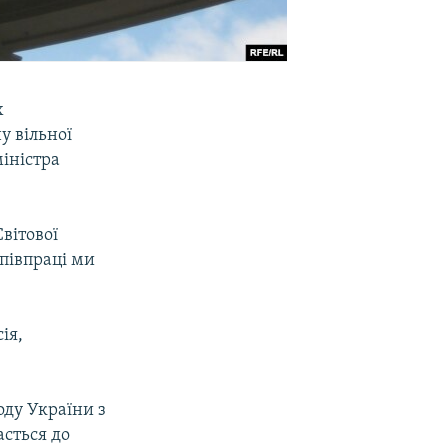
х
у вільної
міністра
Світової
співпраці ми
ія,
оду України з
асться до