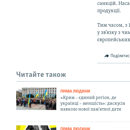
санкцій. Наса
продукції.
Тим часом, з 
у зв’язку з ч
європейських
Поділитис
Читайте також
ПРАВА ЛЮДИНИ
«Крим – єдиний регіон, де
українці – меншість»: дискусія
навколо нової пам'ятної дати
ПРАВА ЛЮДИНИ