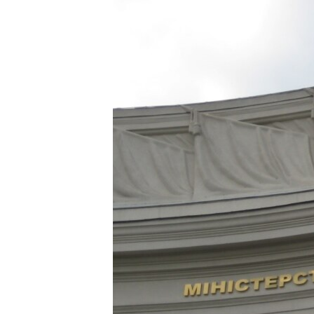
ВІДЕОУРОКИ «ELIFBE»
СВІДЧЕННЯ ОКУПАЦІЇ
УКРАЇНСЬКА ПРОБЛЕМА КРИМУ
ІНФОГРАФІКА