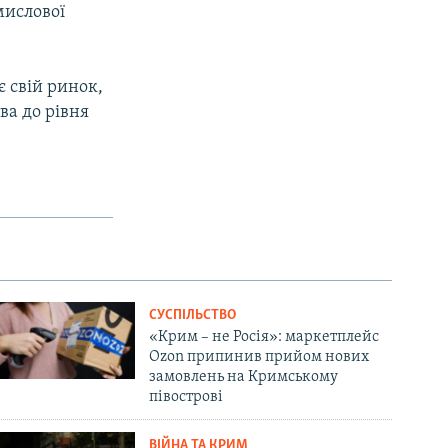
мислової
є свій ринок,
ва до рівня
СУСПІЛЬСТВО
«Крим – не Росія»: маркетплейс
Ozon припинив прийом нових
замовлень на Кримському
півострові
ВІЙНА ТА КРИМ