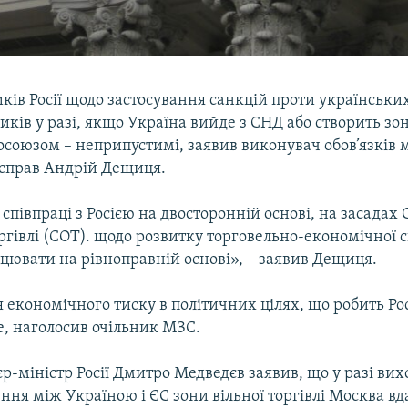
ків Росії щодо застосування санкцій проти українськи
ків у разі, якщо Україна вийде з СНД або створить зон
росоюзом – неприпустимі, заявив виконувач обов’язків 
справ Андрій Дещиця.
 співпраці з Росією на двосторонній основі, на засадах 
оргівлі (СОТ). щодо розвитку торговельно-економічної 
ацювати на рівноправній основі», – заявив Дещиця.
економічного тиску в політичних цілях, що робить Рос
, наголосив очільник МЗС.
р-міністр Росії Дмитро Медведєв заявив, що у разі вих
ння між Україною і ЄС зони вільної торгівлі Москва вд