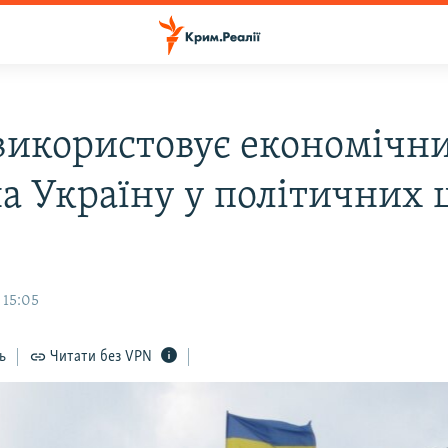
 використовує економічн
а Україну у політичних ц
 15:05
ь
Читати без VPN