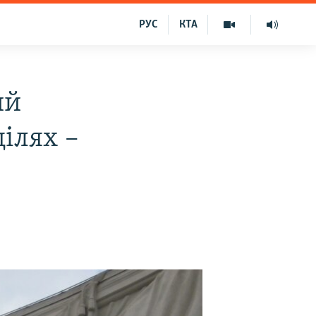
РУС
КТА
ий
ілях –