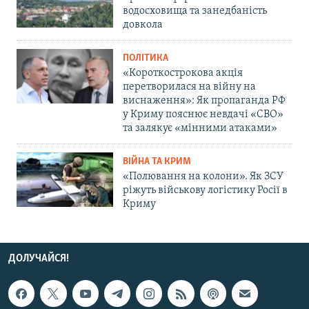
водосховища та занедбаність
довкола
ПОЛІТИКА
«Короткострокова акція
перетворилася на війну на
виснаження»: Як пропаганда РФ
у Криму пояснює невдачі «СВО»
та залякує «мінними атаками»
ВІЙНА ТА КРИМ
«Полювання на колони». Як ЗСУ
ріжуть військову логістику Росії в
Криму
ДОЛУЧАЙСЯ!