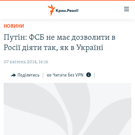
Доступність
посилання
Перейти
НОВИНИ
до
НОВИНИ
Путін: ФСБ не має дозволити в
основного
ВОДА.КРИМ
матеріалу
Росії діяти так, як в Україні
ВІДЕО ТА ФОТО
Перейти
до
07 квітень 2014, 16:16
ПОЛІТИКА
основної
БЛОГИ
Поділитись
Читати без VPN
навігації
Перейти
ПОГЛЯД
до
ІНТЕРВ'Ю
пошуку
ВСЕ ЗА ДЕНЬ
СПЕЦПРОЕКТИ
ЯК ОБІЙТИ БЛОКУВАННЯ
ДЕПОРТАЦІЯ