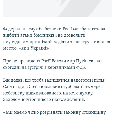
ВІДЕОУРОКИ «ELIFBE»
Русский
СВІДЧЕННЯ ОКУПАЦІЇ
Qırımtatar
УКРАЇНСЬКА ПРОБЛЕМА КРИМУ
Федеральна служба безпеки Росії має бути готова
ДОЛУЧАЙСЯ!
ІНФОГРАФІКА
відбити атаки бойовиків і не дозволити
неурядовим організаціям діяти з «деструктивною»
метою, «як в Україні».
Усі сайти RFE/RL
Про це президент Росії Володимир Путін сказав
сьогодні на зустрічі з керівниками ФСБ.
Він додав, що треба залишатися напоготові після
Олімпіади в Сочі і висловив стурбованість через
небезпеку підживлюваного, на його думку,
Заходом внутрішнього інакомислення.
«Ми маємо чітко розрізняти законну опозиційну