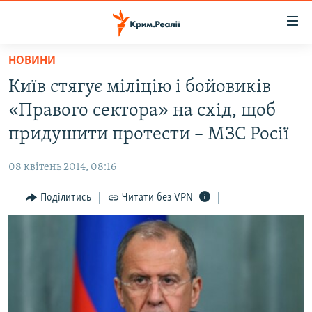
Доступність
посилання
Перейти
НОВИНИ
до
НОВИНИ
Київ стягує міліцію і бойовиків
основного
ВОДА.КРИМ
матеріалу
«Правого сектора» на схід, щоб
ВІДЕО ТА ФОТО
Перейти
придушити протести – МЗС Росії
до
ПОЛІТИКА
основної
08 квітень 2014, 08:16
БЛОГИ
навігації
Перейти
Поділитись
Читати без VPN
ПОГЛЯД
до
ІНТЕРВ'Ю
пошуку
ВСЕ ЗА ДЕНЬ
СПЕЦПРОЕКТИ
ЯК ОБІЙТИ БЛОКУВАННЯ
ДЕПОРТАЦІЯ