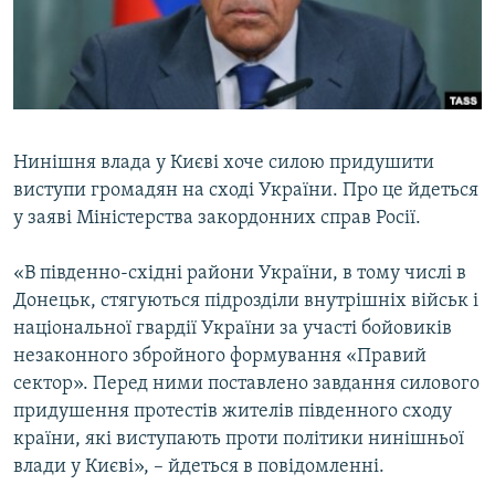
ВІДЕОУРОКИ «ELIFBE»
Русский
СВІДЧЕННЯ ОКУПАЦІЇ
Qırımtatar
УКРАЇНСЬКА ПРОБЛЕМА КРИМУ
ДОЛУЧАЙСЯ!
ІНФОГРАФІКА
Нинішня влада у Києві хоче силою придушити
виступи громадян на сході України. Про це йдеться
у заяві Міністерства закордонних справ Росії.
Усі сайти RFE/RL
«В південно-східні райони України, в тому числі в
Донецьк, стягуються підрозділи внутрішніх військ і
національної гвардії України за участі бойовиків
незаконного збройного формування «Правий
сектор». Перед ними поставлено завдання силового
придушення протестів жителів південного сходу
країни, які виступають проти політики нинішньої
влади у Києві», – йдеться в повідомленні.