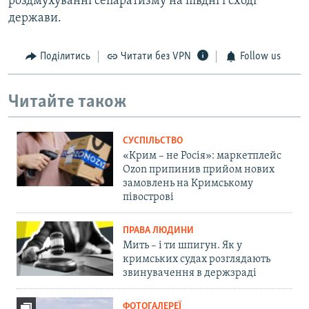
роздмухуванні сепаратизму на півдні і сході
держави.
Поділитись
Читати без VPN
Follow us
Читайте також
СУСПІЛЬСТВО
«Крим – не Росія»: маркетплейс
Ozon припинив прийом нових
замовлень на Кримському
півострові
ПРАВА ЛЮДИНИ
Мить – і ти шпигун. Як у
кримських судах розглядають
звинувачення в держзраді
ФОТОГАЛЕРЕЇ