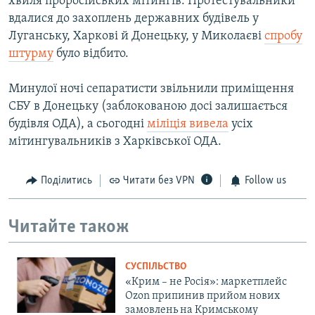
хвиля проросійських мітингів. Протестувальники
вдалися до захоплень державних будівель у
Луганську, Харкові й Донецьку, у Миколаєві
спробу
штурму
було відбито.
Минулої ночі сепаратисти звільнили приміщення
СБУ в Донецьку (заблокованою досі залишається
будівля ОДА), а сьогодні
міліція вивела
усіх
мітингувальників з Харківської ОДА.
Поділитись
Читати без VPN
Follow us
Читайте також
СУСПІЛЬСТВО
«Крим – не Росія»: маркетплейс
Ozon припинив прийом нових
замовлень на Кримському