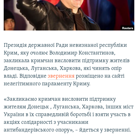
ВІДЕОУРОКИ «ELIFBE»
Русский
СВІДЧЕННЯ ОКУПАЦІЇ
Qırımtatar
УКРАЇНСЬКА ПРОБЛЕМА КРИМУ
ДОЛУЧАЙСЯ!
ІНФОГРАФІКА
Президія державної Ради невизнаної республіки
Крим, яку очолює Володимир Константинов,
закликала кримчан висловити підтримку жителів
Усі сайти RFE/RL
Донецька, Луганська, Харкова, які чинять опір
владі. Відповідне
звернення
розміщено на сайті
нелегітимного парламенту Криму.
«Закликаємо кримчан висловити підтримку
жителям Донецьк , Луганська, Харкова, інших міст
України в їх справедливій боротьбі і взяти участь в
акціях солідарності з учасниками
антибандерівського опору», – йдеться у зверненні.