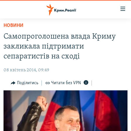
Доступність
посилання
Перейти
НОВИНИ
до
НОВИНИ
Самопроголошена влада Криму
основного
ВОДА.КРИМ
матеріалу
закликала підтримати
ВІДЕО ТА ФОТО
Перейти
сепаратистів на сході
до
ПОЛІТИКА
основної
08 квітень 2014, 09:49
БЛОГИ
навігації
Перейти
Поділитись
Читати без VPN
ПОГЛЯД
до
ІНТЕРВ'Ю
пошуку
ВСЕ ЗА ДЕНЬ
СПЕЦПРОЕКТИ
ЯК ОБІЙТИ БЛОКУВАННЯ
ДЕПОРТАЦІЯ