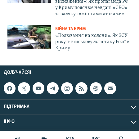
виснаження»: Як пропаганда РФ
у Криму пояснює невдачі «СВО»
та залякує «мінними атаками»
ВІЙНА ТА КРИМ
«Полювання на колони». Як ЗСУ
ріжуть військову логістику Росії в
Криму
ДОЛУЧАЙСЯ!
ПІДТРИМКА
ІНФО
© Крим.Реалії, 2026 | Усі права застережено.