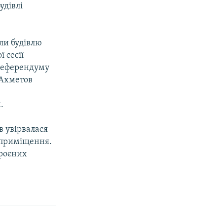
удівлі
ли будівлю
 сесії
 референдуму
 Ахметов
.
в увірвалася
а приміщення.
броєних