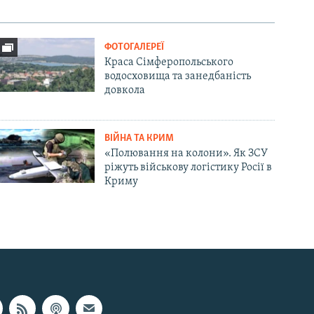
ФОТОГАЛЕРЕЇ
Краса Сімферопольського
водосховища та занедбаність
довкола
ВІЙНА ТА КРИМ
«Полювання на колони». Як ЗСУ
ріжуть військову логістику Росії в
Криму