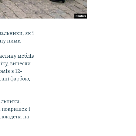
вальники, як і
лену ними
астину меблів
іку, винесли
омів в 12-
сані фарбою,
вальники.
х покришок і
 складена на