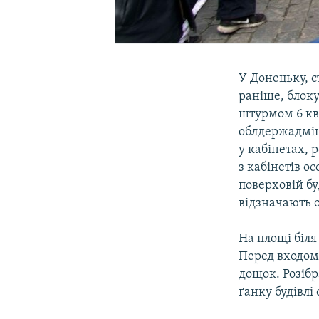
У Донецьку, с
раніше, блоку
штурмом 6 кв
облдержадміні
у кабінетах, 
з кабінетів ос
поверховій бу
відзначають 
На площі біля
Перед входом 
дощок. Розібр
ґанку будівлі