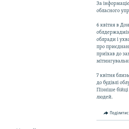
За інформаціє
обласного уп
6 квітня в Д
облдержадмін
облради і ух
про приєднанн
приїхав до за
мітингувальн
7 квітня близ
до будівлі об
Пізніше бійці
людей.
Поділитис