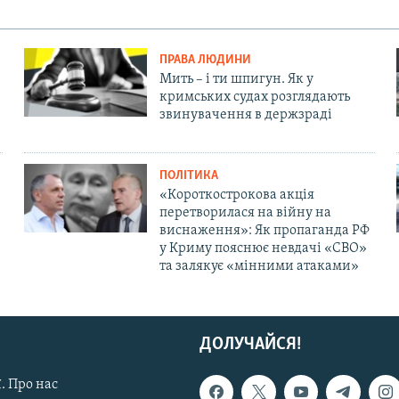
ПРАВА ЛЮДИНИ
Мить – і ти шпигун. Як у
кримських судах розглядають
звинувачення в держзраді
ПОЛІТИКА
«Короткострокова акція
перетворилася на війну на
виснаження»: Як пропаганда РФ
у Криму пояснює невдачі «СВО»
та залякує «мінними атаками»
ДОЛУЧАЙСЯ!
. Про нас