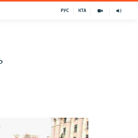
РУС
КТА
ь