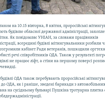
таном на 10.15 вівторка, 8 квітня, проросійські мітингу
ють будівлю обласної державної адміністрації, захоп
ітня. Як повідомляє УНІАН, за словами працівників
страції, всередині будівлі мітингувальники розбили ч
розгромили кабінет Ради ветеранів, пошкодили оргтехн
обисті речі співробітників ОДА. Також у результаті погр
дівлі не працює ліфт, а стіни на першому поверсі розпи
очевидці.
 будівлі ОДА також перебувають проросійські мітингу
до ОДА, як і раніше, зведені барикади з автомобільни
ана на сусідньому бульварі Пушкіна тротуарна плитка
 облдержадміністрації.