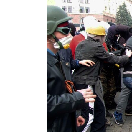
ВІДЕОУРОКИ «ELIFBE»
СВІДЧЕННЯ ОКУПАЦІЇ
УКРАЇНСЬКА ПРОБЛЕМА КРИМУ
ІНФОГРАФІКА