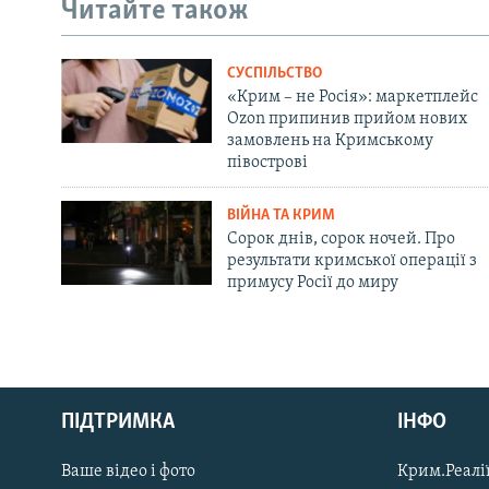
Читайте також
СУСПІЛЬСТВО
«Крим – не Росія»: маркетплейс
Ozon припинив прийом нових
замовлень на Кримському
півострові
ВІЙНА ТА КРИМ
Сорок днів, сорок ночей. Про
результати кримської операції з
примусу Росії до миру
Русский
ПІДТРИМКА
ІНФО
Qırımtatar
Ваше відео і фото
Крим.Реалії
ДОЛУЧАЙСЯ!