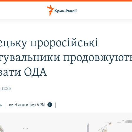
ецьку проросійські
гувальники продовжуют
вати ОДА
 11:25
ь
Читати без VPN