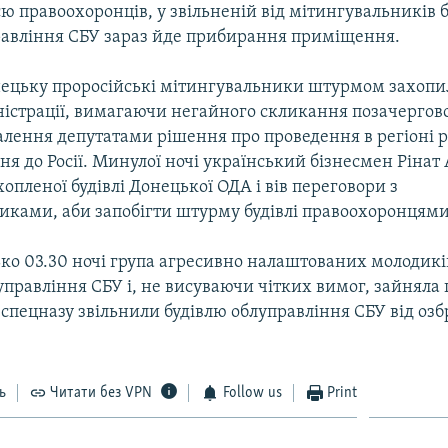
ю правоохоронців, у звільненій від мітингувальників б
равління СБУ зараз йде прибирання приміщення.
онецьку проросійські мітингувальники штурмом захопи
істрації, вимагаючи негайного скликання позачергової
валення депутатами рішення про проведення в регіоні
я до Росії. Минулої ночі український бізнесмен Рінат
хопленої будівлі Донецької ОДА і вів переговори з
иками, аби запобігти штурму будівлі правоохоронцями
ько 03.30 ночі група агресивно налаштованих молодикі
луправління СБУ і, не висуваючи чітких вимог, зайнял
 спецназу звільнили будівлю облуправління СБУ від оз
ь
Читати без VPN
Follow us
Print