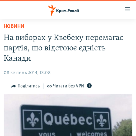
Доступність
посилання
Перейти
НОВИНИ
до
НОВИНИ
На виборах у Квебеку перемагає
основного
ВОДА.КРИМ
матеріалу
партія, що відстоює єдність
ВІДЕО ТА ФОТО
Перейти
Канади
до
ПОЛІТИКА
основної
08 квітень 2014, 13:08
БЛОГИ
навігації
Перейти
Поділитись
Читати без VPN
ПОГЛЯД
до
ІНТЕРВ'Ю
пошуку
ВСЕ ЗА ДЕНЬ
СПЕЦПРОЕКТИ
ЯК ОБІЙТИ БЛОКУВАННЯ
ДЕПОРТАЦІЯ