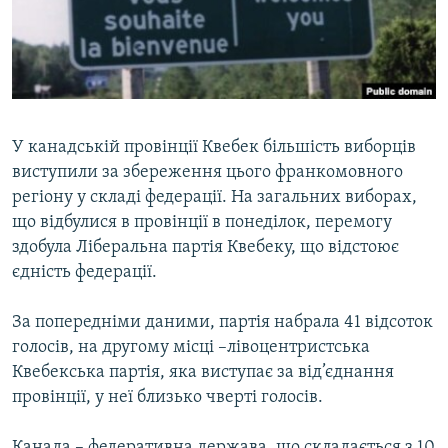
ВІДЕОУРОКИ «ELIFBE»
Русский
СВІДЧЕННЯ ОКУПАЦІЇ
Qırımtatar
УКРАЇНСЬКА ПРОБЛЕМА КРИМУ
ДОЛУЧАЙСЯ!
ІНФОГРАФІКА
У канадській провінції Квебек більшість виборців
виступили за збереження цього франкомовного
регіону у складі федерації. На загальних виборах,
Усі сайти RFE/RL
що відбулися в провінції в понеділок, перемогу
здобула Ліберальна партія Квебеку, що відстоює
єдність федерації.
За попередніми даними, партія набрала 41 відсоток
голосів, на другому місці –лівоцентристська
Квебекська партія, яка виступає за від’єднання
провінції, у неї близько чверті голосів.
Канада – федеративна держава, що складається з 10