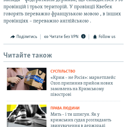
провінцій і трьох територій. У провінції Квебек
говорять переважно французькою мовою , в інших
провінціях – переважно англійською .
Поділитись
Читати без VPN
Follow us
Читайте також
СУСПІЛЬСТВО
«Крим – не Росія»: маркетплейс
Ozon припинив прийом нових
замовлень на Кримському
півострові
ПРАВА ЛЮДИНИ
Мить – і ти шпигун. Як у
кримських судах розглядають
звинувачення в держзраді