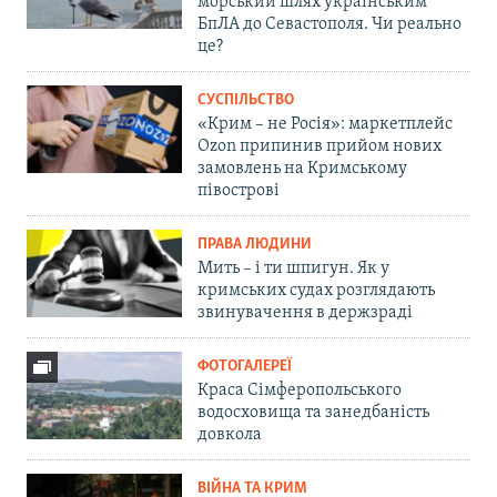
морський шлях українським
БпЛА до Севастополя. Чи реально
це?
СУСПІЛЬСТВО
«Крим – не Росія»: маркетплейс
Ozon припинив прийом нових
замовлень на Кримському
півострові
ПРАВА ЛЮДИНИ
Мить – і ти шпигун. Як у
кримських судах розглядають
звинувачення в держзраді
ФОТОГАЛЕРЕЇ
Краса Сімферопольського
водосховища та занедбаність
довкола
ВІЙНА ТА КРИМ