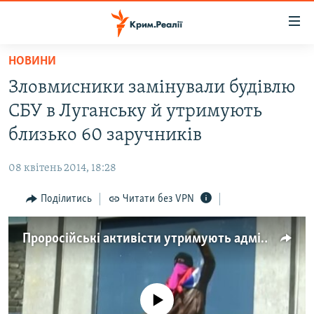
Доступність
посилання
Перейти
НОВИНИ
до
НОВИНИ
Зловмисники замінували будівлю
основного
ВОДА.КРИМ
матеріалу
СБУ в Луганську й утримують
ВІДЕО ТА ФОТО
Перейти
близько 60 заручників
до
ПОЛІТИКА
основної
08 квітень 2014, 18:28
БЛОГИ
навігації
Перейти
Поділитись
Читати без VPN
ПОГЛЯД
до
ІНТЕРВ'Ю
пошуку
Проросійські активісти утримують адміністративні будівлі у Луганську
ВСЕ ЗА ДЕНЬ
СПЕЦПРОЕКТИ
No media source currently available
ЯК ОБІЙТИ БЛОКУВАННЯ
ДЕПОРТАЦІЯ