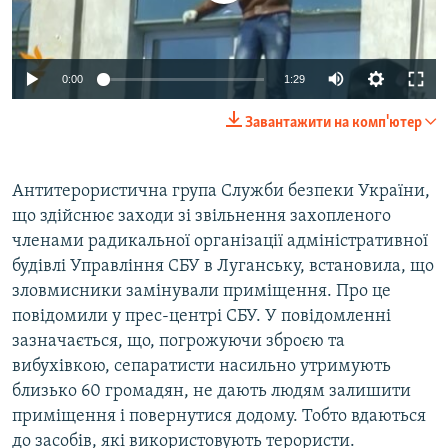
ВІДЕОУРОКИ «ELIFBE»
Русский
СВІДЧЕННЯ ОКУПАЦІЇ
Qırımtatar
0:00
1:29
УКРАЇНСЬКА ПРОБЛЕМА КРИМУ
Завантажити на комп'ютер
ДОЛУЧАЙСЯ!
ІНФОГРАФІКА
Антитерористична група Служби безпеки України,
що здійснює заходи зі звільнення захопленого
Усі сайти RFE/RL
членами радикальної організації адміністративної
будівлі Управління СБУ в Луганську, встановила, що
зловмисники замінували приміщення. Про це
повідомили у прес-центрі СБУ. У повідомленні
зазначається, що, погрожуючи зброєю та
вибухівкою, сепаратисти насильно утримують
близько 60 громадян, не дають людям залишити
приміщення і повернутися додому. Тобто вдаються
до засобів, які використовують терористи.