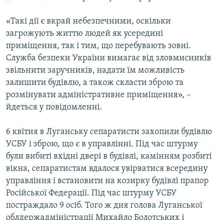
«Такі дії є вкрай небезпечними, оскільки
загрожують життю людей як усередині
приміщення, так і тим, що перебувають зовні.
Служба безпеки України вимагає від зловмисників
звільнити заручників, надати їм можливість
залишити будівлю, а також скласти зброю та
розмінувати адміністративне приміщення», –
йдеться у повідомленні.
6 квітня в Луганську сепаратисти захопили будівлю
УСБУ і зброю, що є в управлінні. Під час штурму
були вибиті вхідні двері в будівлі, камінням розбиті
вікна, сепаратистам вдалося увірватися всередину
управління і встановити на козирку будівлі прапор
Російської Федерації. Під час штурму УСБУ
постраждало 9 осіб. Того ж дня голова Луганської
облдержадміністрації Михайло Болотських і