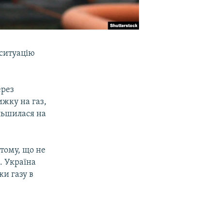
 ситуацію
ерез
ижку на газ,
ільшилася на
 тому, що не
. Україна
ки газу в