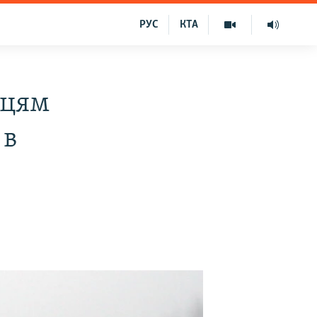
РУС
КТА
вцям
 в