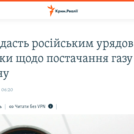
 дасть російським урядо
вки щодо постачання газу
ну
, 06:20
ь
Читати без VPN