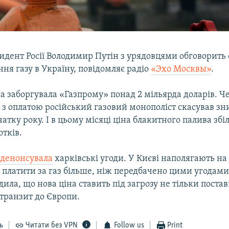
идент Росії Володимир Путін з урядовцями обговорить
ня газу в Україну, повідомляє радіо
«Эхо Москвы»
.
а заборгувала «Газпрому» понад 2 мільярда доларів. Ч
з оплатою російський газовий монополіст скасував зн
очатку року. І в цьому місяці ціна блакитного палива зб
отків.
я
денонсувала
харківські угоди. У Києві наполягають на
 платити за газ більше, ніж передбачено цими угодами
ила, що нова ціна ставить під загрозу не тільки постав
і транзит до Європи.
ь
Читати без VPN
Follow us
Print