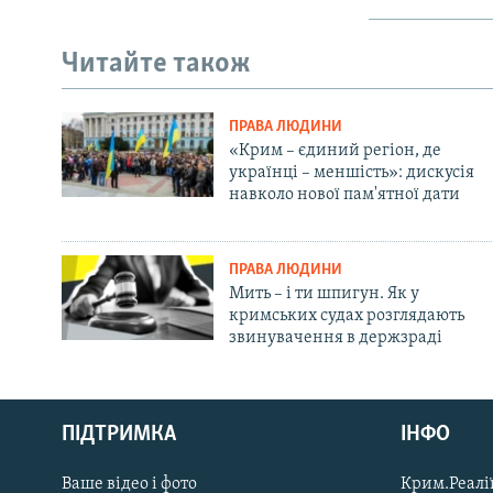
Читайте також
ПРАВА ЛЮДИНИ
«Крим – єдиний регіон, де
українці – меншість»: дискусія
навколо нової пам'ятної дати
ПРАВА ЛЮДИНИ
Мить – і ти шпигун. Як у
кримських судах розглядають
звинувачення в держзраді
Русский
ПІДТРИМКА
ІНФО
Qırımtatar
Ваше відео і фото
Крим.Реалії
ДОЛУЧАЙСЯ!