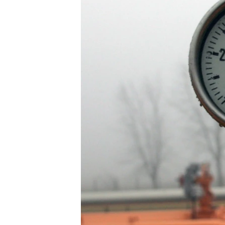
ВІДЕОУРОКИ «ELIFBE»
СВІДЧЕННЯ ОКУПАЦІЇ
УКРАЇНСЬКА ПРОБЛЕМА КРИМУ
ІНФОГРАФІКА