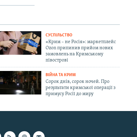
СУСПІЛЬСТВО
«Крим – не Росія»: маркетплейс
Ozon припинив прийом нових
замовлень на Кримському
півострові
ВІЙНА ТА КРИМ
Сорок днів, сорок ночей. Про
результати кримської операції з
примусу Росії до миру