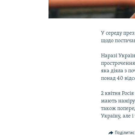
У середу през
щодо постачан
Наразі Україн
прострочення 
яка діяла з п
понад 40 відс
2 квітня Росі
мають наміру
також поперед
Україну, але 
Поділитис