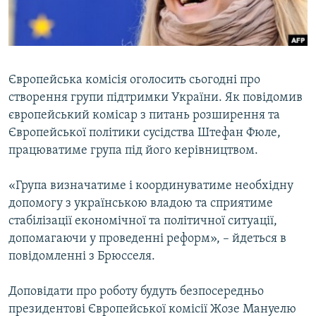
ВІДЕОУРОКИ «ELIFBE»
Русский
СВІДЧЕННЯ ОКУПАЦІЇ
Qırımtatar
УКРАЇНСЬКА ПРОБЛЕМА КРИМУ
Європейська комісія оголосить сьогодні про
ДОЛУЧАЙСЯ!
ІНФОГРАФІКА
створення групи підтримки України. Як повідомив
європейський комісар з питань розширення та
Європейської політики сусідства Штефан Фюле,
працюватиме група під його керівництвом.
Усі сайти RFE/RL
«Група визначатиме і координуватиме необхідну
допомогу з українською владою та сприятиме
стабілізації економічної та політичної ситуації,
допомагаючи у проведенні реформ», – йдеться в
повідомленні з Брюсселя.
Доповідати про роботу будуть безпосередньо
президентові Європейської комісії Жозе Мануелю