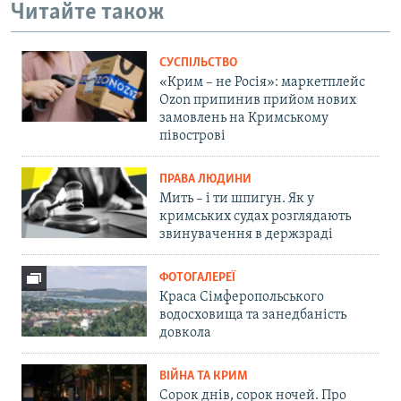
Читайте також
СУСПІЛЬСТВО
«Крим – не Росія»: маркетплейс
Ozon припинив прийом нових
замовлень на Кримському
півострові
ПРАВА ЛЮДИНИ
Мить – і ти шпигун. Як у
кримських судах розглядають
звинувачення в держзраді
ФОТОГАЛЕРЕЇ
Краса Сімферопольського
водосховища та занедбаність
довкола
ВІЙНА ТА КРИМ
Сорок днів, сорок ночей. Про