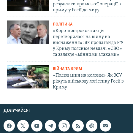
результати кримської операції з
примусу Росії до миру
ПОЛІТИКА
«Короткострокова акція
перетворилася на війну на
виснаження»: Як пропаганда РФ
у Криму пояснює невдачі «СВО»
та залякує «мінними атаками»
ВІЙНА ТА КРИМ
«Полювання на колони». Як ЗСУ
ріжуть військову логістику Росії в
Криму
ДОЛУЧАЙСЯ!