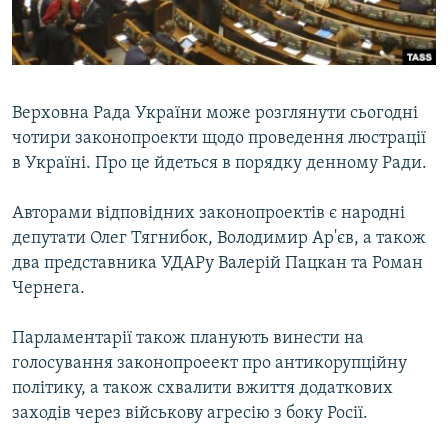
ВІДЕОУРОКИ «ELIFBE»
Русский
СВІДЧЕННЯ ОКУПАЦІЇ
Qırımtatar
УКРАЇНСЬКА ПРОБЛЕМА КРИМУ
Верховна Рада України може розглянути сьогодні
ДОЛУЧАЙСЯ!
ІНФОГРАФІКА
чотири законопроекти щодо проведення люстрації
в Україні. Про це йдеться в порядку денному Ради.
Авторами відповідних законопроектів є народні
Усі сайти RFE/RL
депутати Олег Тягнибок, Володимир Ар'єв, а також
два представника УДАРу Валерій Пацкан та Роман
Чернега.
Парламентарії також планують винести на
голосування законопроеект про антикорупційну
політику, а також схвалити вжиття додаткових
заходів через військову агресію з боку Росії.