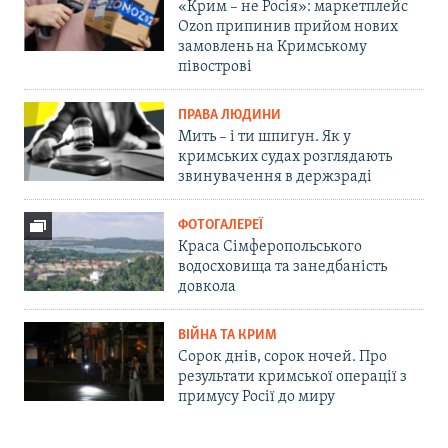
«Крим – не Росія»: маркетплейс
Ozon припинив прийом нових
замовлень на Кримському
півострові
ПРАВА ЛЮДИНИ
Мить – і ти шпигун. Як у
кримських судах розглядають
звинувачення в держзраді
ФОТОГАЛЕРЕЇ
Краса Сімферопольського
водосховища та занедбаність
довкола
ВІЙНА ТА КРИМ
Сорок днів, сорок ночей. Про
результати кримської операції з
примусу Росії до миру