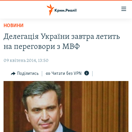
Доступність
посилання
Перейти
НОВИНИ
до
НОВИНИ
Делегація України завтра летить
основного
ВОДА.КРИМ
матеріалу
на переговори з МВФ
ВІДЕО ТА ФОТО
Перейти
до
09 квітень 2014, 13:50
ПОЛІТИКА
основної
БЛОГИ
Поділитись
Читати без VPN
навігації
Перейти
ПОГЛЯД
до
ІНТЕРВ'Ю
пошуку
ВСЕ ЗА ДЕНЬ
СПЕЦПРОЕКТИ
ЯК ОБІЙТИ БЛОКУВАННЯ
ДЕПОРТАЦІЯ