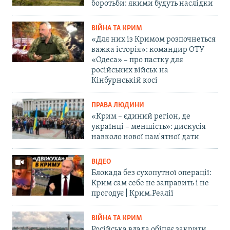
боротьби: якими будуть наслідки
ВІЙНА ТА КРИМ
«Для них із Кримом розпочнеться
важка історія»: командир ОТУ
«Одеса» – про пастку для
російських військ на
Кінбурнській косі
ПРАВА ЛЮДИНИ
«Крим – єдиний регіон, де
українці – меншість»: дискусія
навколо нової пам'ятної дати
ВІДЕО
Блокада без сухопутної операції:
Крим сам себе не заправить і не
прогодує | Крим.Реалії
ВІЙНА ТА КРИМ
Російська влада обіцяє закрити