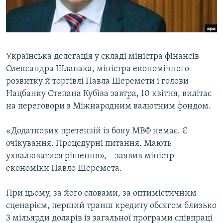
ВІДЕОУРОКИ «ELIFBE»
Русский
СВІДЧЕННЯ ОКУПАЦІЇ
Qırımtatar
УКРАЇНСЬКА ПРОБЛЕМА КРИМУ
Українська делегація у складі міністра фінансів
ДОЛУЧАЙСЯ!
ІНФОГРАФІКА
Олександра Шлапака, міністра економічного
розвитку й торгівлі Павла Шеремети і голови
Нацбанку Степана Кубіва завтра, 10 квітня, вилітає
на переговори з Міжнародним валютним фондом.
Усі сайти RFE/RL
«Додаткових претензій із боку МВФ немає. Є
очікування. Процедурні питання. Мають
ухвалюватися рішення», – заявив міністр
економіки Павло Шеремета.
При цьому, за його словами, за оптимістичним
сценарієм, перший транш кредиту обсягом близько
3 мільярди доларів із загальної програми співпраці