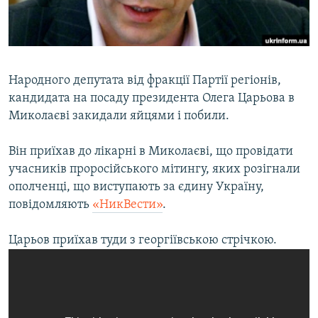
ВІДЕОУРОКИ «ELIFBE»
Русский
СВІДЧЕННЯ ОКУПАЦІЇ
Qırımtatar
УКРАЇНСЬКА ПРОБЛЕМА КРИМУ
Народного депутата від фракції Партії регіонів,
ДОЛУЧАЙСЯ!
ІНФОГРАФІКА
кандидата на посаду президента Олега Царьова в
Миколаєві закидали яйцями і побили.
Він приїхав до лікарні в Миколаєві, що провідати
Усі сайти RFE/RL
учасників проросійського мітингу, яких розігнали
ополченці, що виступають за єдину Україну,
повідомляють
«НикВести»
.
Царьов приїхав туди з георгіївською стрічкою.