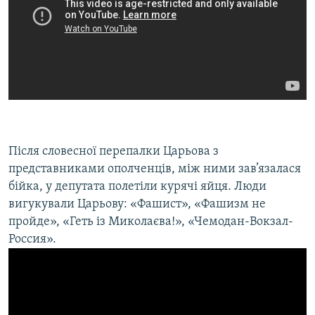
Після словесної перепалки Царьова з
представниками ополченців, між ними зав’язалася
бійка, у депутата полетіли курячі яйця. Люди
вигукували Царьову: «Фашист», «Фашизм не
пройде», «Геть із Миколаєва!», «Чемодан-Вокзал-
Россия».