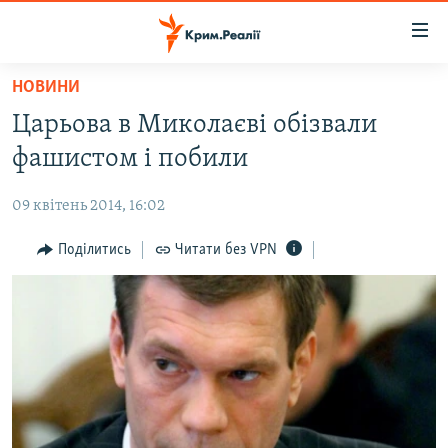
Доступність
посилання
Перейти
НОВИНИ
до
НОВИНИ
Царьова в Миколаєві обізвали
основного
ВОДА.КРИМ
матеріалу
фашистом і побили
ВІДЕО ТА ФОТО
Перейти
до
09 квітень 2014, 16:02
ПОЛІТИКА
основної
БЛОГИ
Поділитись
Читати без VPN
навігації
Перейти
ПОГЛЯД
до
ІНТЕРВ'Ю
пошуку
ВСЕ ЗА ДЕНЬ
СПЕЦПРОЕКТИ
ЯК ОБІЙТИ БЛОКУВАННЯ
ДЕПОРТАЦІЯ