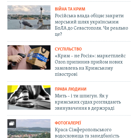
ВІЙНА ТА КРИМ
Російська влада обіцяє закрити
морський шлях українським
БпЛА до Севастополя. Чи реально
це?
СУСПІЛЬСТВО
«Крим – не Росія»: маркетплейс
Ozon припинив прийом нових
замовлень на Кримському
півострові
ПРАВА ЛЮДИНИ
Мить – і ти шпигун. Як у
кримських судах розглядають
звинувачення в держзраді
ФОТОГАЛЕРЕЇ
Краса Сімферопольського
водосховища та занедбаність