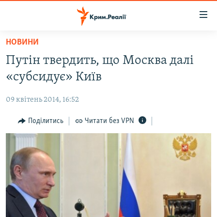
Доступність
посилання
Перейти
НОВИНИ
до
НОВИНИ
Путін твердить, що Москва далі
основного
ВОДА.КРИМ
матеріалу
«субсидує» Київ
ВІДЕО ТА ФОТО
Перейти
до
09 квітень 2014, 16:52
ПОЛІТИКА
основної
БЛОГИ
Поділитись
Читати без VPN
навігації
Перейти
ПОГЛЯД
до
ІНТЕРВ'Ю
пошуку
ВСЕ ЗА ДЕНЬ
СПЕЦПРОЕКТИ
ЯК ОБІЙТИ БЛОКУВАННЯ
ДЕПОРТАЦІЯ