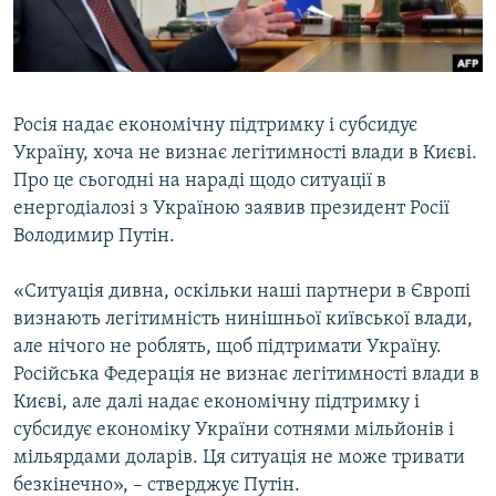
ВІДЕОУРОКИ «ELIFBE»
Русский
СВІДЧЕННЯ ОКУПАЦІЇ
Qırımtatar
УКРАЇНСЬКА ПРОБЛЕМА КРИМУ
Росія надає економічну підтримку і субсидує
ДОЛУЧАЙСЯ!
ІНФОГРАФІКА
Україну, хоча не визнає легітимності влади в Києві.
Про це сьогодні на нараді щодо ситуації в
енергодіалозі з Україною заявив президент Росії
Володимир Путін.
Усі сайти RFE/RL
«Ситуація дивна, оскільки наші партнери в Європі
визнають легітимність нинішньої київської влади,
але нічого не роблять, щоб підтримати Україну.
Російська Федерація не визнає легітимності влади в
Києві, але далі надає економічну підтримку і
субсидує економіку України сотнями мільйонів і
мільярдами доларів. Ця ситуація не може тривати
безкінечно», – стверджує Путін.