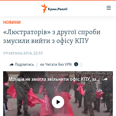
Доступність
посилання
Перейти
НОВИНИ
до
НОВИНИ
«Люстраторів» з другої спроби
основного
ВОДА.КРИМ
матеріалу
змусили вийти з офісу КПУ
ВІДЕО ТА ФОТО
Перейти
до
09 квітень 2014, 22:53
ПОЛІТИКА
основної
БЛОГИ
Поділитись
Читати без VPN
навігації
Перейти
ПОГЛЯД
до
Міліція не змогла звільнити офіс КПУ, зайнятий націоналістами
ІНТЕРВ'Ю
пошуку
ВСЕ ЗА ДЕНЬ
СПЕЦПРОЕКТИ
No media source currently available
ЯК ОБІЙТИ БЛОКУВАННЯ
ДЕПОРТАЦІЯ