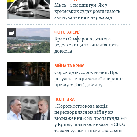
Мить – і ти шпигун. Як у
кримських судах розглядають
звинувачення в держзраді
ФОТОГАЛЕРЕЇ
Краса Сімферопольського
водосховища та занедбаність
довкола
ВІЙНА ТА КРИМ
Сорок днів, сорок ночей. Про
результати кримської операції з
примусу Росії до миру
ПОЛІТИКА
«Короткострокова акція
перетворилася на війну на
виснаження»: Як пропаганда РФ
у Криму пояснює невдачі «СВО»
та залякує «мінними атаками»