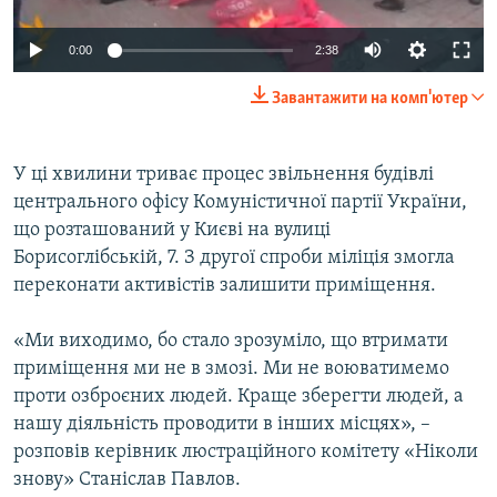
ВІДЕОУРОКИ «ELIFBE»
Русский
0:00
2:38
СВІДЧЕННЯ ОКУПАЦІЇ
Qırımtatar
Завантажити на комп'ютер
УКРАЇНСЬКА ПРОБЛЕМА КРИМУ
ДОЛУЧАЙСЯ!
ІНФОГРАФІКА
У ці хвилини триває процес звільнення будівлі
центрального офісу Комуністичної партії України,
що розташований у Києві на вулиці
Усі сайти RFE/RL
Борисоглібській, 7. З другої спроби міліція змогла
переконати активістів залишити приміщення.
«Ми виходимо, бо стало зрозуміло, що втримати
приміщення ми не в змозі. Ми не воюватимемо
проти озброєних людей. Краще зберегти людей, а
нашу діяльність проводити в інших місцях», –
розповів керівник люстраційного комітету «Ніколи
знову» Станіслав Павлов.