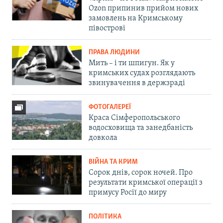
Ozon припинив прийом нових
замовлень на Кримському
півострові
ПРАВА ЛЮДИНИ
Мить – і ти шпигун. Як у
кримських судах розглядають
звинувачення в держзраді
ФОТОГАЛЕРЕЇ
Краса Сімферопольського
водосховища та занедбаність
довкола
ВІЙНА ТА КРИМ
Сорок днів, сорок ночей. Про
результати кримської операції з
примусу Росії до миру
ПОЛІТИКА