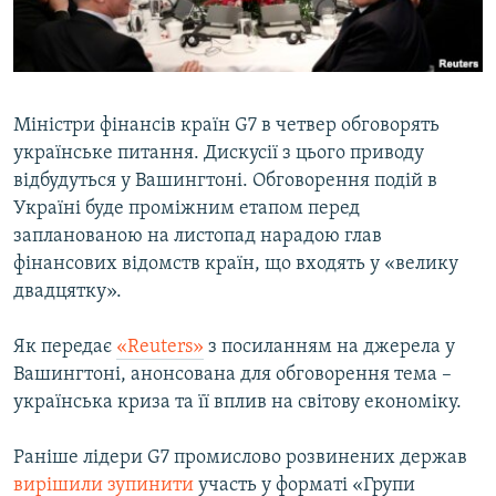
ВІДЕОУРОКИ «ELIFBE»
Русский
СВІДЧЕННЯ ОКУПАЦІЇ
Qırımtatar
УКРАЇНСЬКА ПРОБЛЕМА КРИМУ
Міністри фінансів країн G7 в четвер обговорять
ДОЛУЧАЙСЯ!
ІНФОГРАФІКА
українське питання. Дискусії з цього приводу
відбудуться у Вашингтоні. Обговорення подій в
Україні буде проміжним етапом перед
запланованою на листопад нарадою глав
Усі сайти RFE/RL
фінансових відомств країн, що входять у «велику
двадцятку».
Як передає
«Reuters»
з посиланням на джерела у
Вашингтоні, анонсована для обговорення тема –
українська криза та її вплив на світову економіку.
Раніше лідери G7 промислово розвинених держав
вирішили зупинити
участь у форматі «Групи