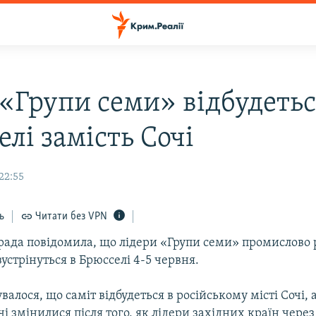
 «Групи семи» відбудетьс
лі замість Сочі
 22:55
ь
Читати без VPN
рада повідомила, що лідери «Групи семи» промислово
зустрінуться в Брюсселі 4-5 червня.
алося, що саміт відбудеться в російському місті Сочі, а
чі змінилися після того, як лідери західних країн чере