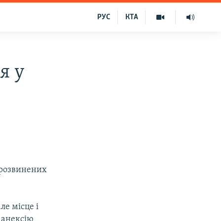
РУС
КТА
я у
 розвинених
ле місце і
з анексію