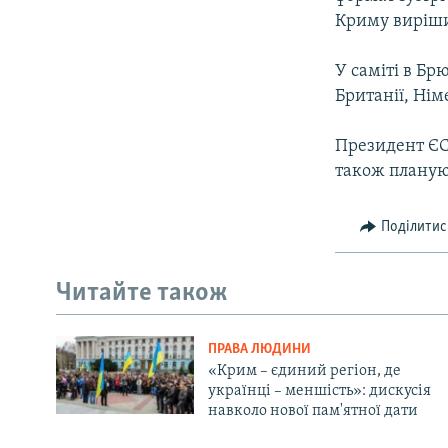
ВІДЕОУРОКИ «ELIFBE»
Криму виріши
СВІДЧЕННЯ ОКУПАЦІЇ
У саміті в Бр
УКРАЇНСЬКА ПРОБЛЕМА КРИМУ
Британії, Німе
ІНФОГРАФІКА
Президент ЄС
також плануют
Поділитис
Читайте також
ПРАВА ЛЮДИНИ
«Крим – єдиний регіон, де
українці – меншість»: дискусія
навколо нової пам'ятної дати