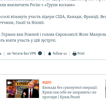
ли виключити Росію з «Групи восьми»
юсселі візьмуть участь лідери США, Канади, Франції, Ве
ччини, Італії та Японії.
 Герман ван Ромпей і голова Єврокомісії Жозе Мануель
ь взяти участь у цій зустрічі.
ь
Читати без VPN
Follow us
Print
ВІДЕО
Блокада без сухопутної операції:
Крим сам себе не заправить і не
прогодує | Крим.Реалії