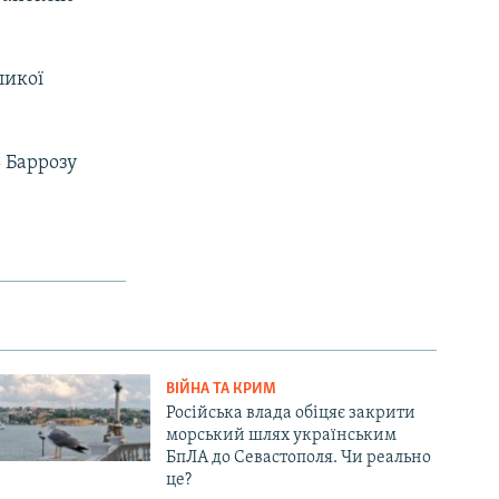
ликої
 Баррозу
ВІЙНА ТА КРИМ
Російська влада обіцяє закрити
морський шлях українським
БпЛА до Севастополя. Чи реально
це?