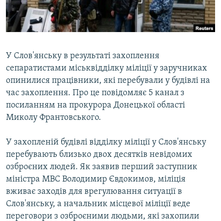
ВІДЕОУРОКИ «ELIFBE»
Русский
СВІДЧЕННЯ ОКУПАЦІЇ
Qırımtatar
УКРАЇНСЬКА ПРОБЛЕМА КРИМУ
У Слов'янську в результаті захоплення
ДОЛУЧАЙСЯ!
ІНФОГРАФІКА
сепаратистами міськвідділку міліції у заручниках
опинилися працівники, які перебували у будівлі на
час захоплення. Про це повідомляє 5 канал з
посиланням на прокурора Донецької області
Усі сайти RFE/RL
Миколу Франтовського.
У захопленій будівлі відділку міліції у Слов'янську
перебувають близько двох десятків невідомих
озброєних людей. Як заявив перший заступник
міністра МВС Володимир Євдокимов, міліція
вживає заходів для врегулювання ситуації в
Слов'янську, а начальник місцевої міліції веде
переговори з озброєними людьми, які захопили