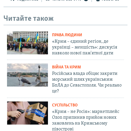
Читайте також
ПРАВА ЛЮДИНИ
«Крим – єдиний регіон, де
українці – меншість»: дискусія
навколо нової пам'ятної дати
ВІЙНА ТА КРИМ
Російська влада обіцяє закрити
морський шлях українським
БпЛА до Севастополя. Чи реально
це?
СУСПІЛЬСТВО
«Крим – не Росія»: маркетплейс
Ozon припинив прийом нових
замовлень на Кримському
півострові