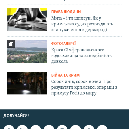
ПРАВА ЛЮДИНИ
Мить – і ти шпигун. Як у
кримських судах розглядають
звинувачення в держзраді
ФОТОГАЛЕРЕЇ
Краса Сімферопольського
водосховища та занедбаність
довкола
ВІЙНА ТА КРИМ
Сорок днів, сорок ночей. Про
результати кримської операції з
примусу Росії до миру
ДОЛУЧАЙСЯ!