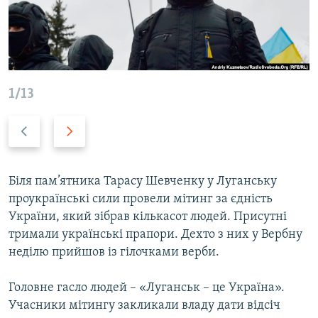
ВІДЕОУРОКИ «ELIFBE»
Русский
СВІДЧЕННЯ ОКУПАЦІЇ
Qırımtatar
УКРАЇНСЬКА ПРОБЛЕМА КРИМУ
ДОЛУЧАЙСЯ!
ІНФОГРАФІКА
1/13
Previous
Next
slide
slide
Усі сайти RFE/RL
Біля пам’ятника Тарасу Шевченку у Луганську
проукраїнські сили провели мітинг за єдність
України, який зібрав кількасот людей. Присутні
тримали українські прапори. Дехто з них у Вербну
неділю прийшов із гілочками верби.
Головне гасло людей – «Луганськ – це Україна».
Учасники мітингу закликали владу дати відсіч