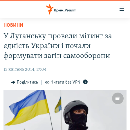
Доступність
посилання
Перейти
НОВИНИ
до
НОВИНИ
У Луганську провели мітинг за
основного
ВОДА.КРИМ
матеріалу
єдність України і почали
ВІДЕО ТА ФОТО
Перейти
формувати загін самооборони
до
ПОЛІТИКА
основної
13 квітень 2014, 17:04
БЛОГИ
навігації
Перейти
Поділитись
Читати без VPN
ПОГЛЯД
до
ІНТЕРВ'Ю
пошуку
ВСЕ ЗА ДЕНЬ
СПЕЦПРОЕКТИ
ЯК ОБІЙТИ БЛОКУВАННЯ
ДЕПОРТАЦІЯ