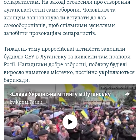
сепаратистам. На заході оголосили про створення
луганської сотні самооборони. Чоловікам та
хлопцям запропонували вступати до лав
самооборонівців, щоб спільними зусиллями
запобігти провокаціям сепаратистів.
Тиждень тому проросійські активісти захопили
будівлю СБУ в Луганську та вивісили там прапори
Росії. Нападники добре озброєні, поблизу будівлі
виросло наметове містечко, постійно укріплюються
барикади.
«Слава Україні» на мітингу в Луганську
by
Крим.Реалії
No media source currently available