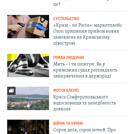
це?
СУСПІЛЬСТВО
«Крим – не Росія»: маркетплейс
Ozon припинив прийом нових
замовлень на Кримському
півострові
ПРАВА ЛЮДИНИ
Мить – і ти шпигун. Як у
кримських судах розглядають
звинувачення в держзраді
ФОТОГАЛЕРЕЇ
Краса Сімферопольського
водосховища та занедбаність
довкола
ВІЙНА ТА КРИМ
Сорок днів, сорок ночей. Про