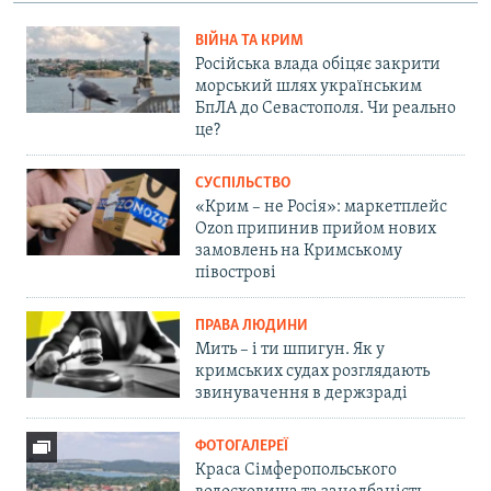
ВІЙНА ТА КРИМ
Російська влада обіцяє закрити
морський шлях українським
БпЛА до Севастополя. Чи реально
це?
СУСПІЛЬСТВО
«Крим – не Росія»: маркетплейс
Ozon припинив прийом нових
замовлень на Кримському
півострові
ПРАВА ЛЮДИНИ
Мить – і ти шпигун. Як у
кримських судах розглядають
звинувачення в держзраді
ФОТОГАЛЕРЕЇ
Краса Сімферопольського