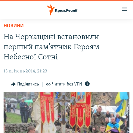
Доступність
посилання
Перейти
НОВИНИ
до
НОВИНИ
На Черкащині встановили
основного
ВОДА.КРИМ
матеріалу
перший пам’ятник Героям
ВІДЕО ТА ФОТО
Перейти
Небесної Сотні
до
ПОЛІТИКА
основної
13 квітень 2014, 21:23
БЛОГИ
навігації
Перейти
Поділитись
Читати без VPN
ПОГЛЯД
до
ІНТЕРВ'Ю
пошуку
ВСЕ ЗА ДЕНЬ
СПЕЦПРОЕКТИ
ЯК ОБІЙТИ БЛОКУВАННЯ
ДЕПОРТАЦІЯ