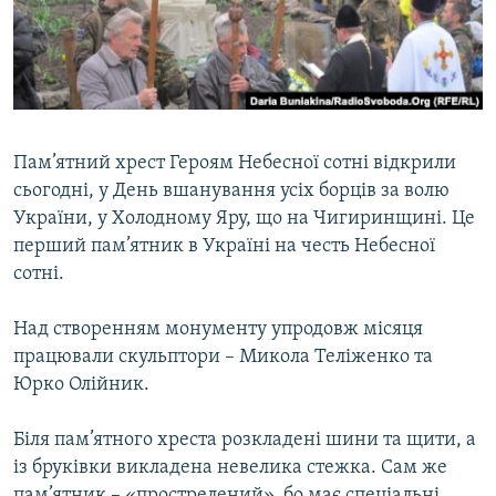
ВІДЕОУРОКИ «ELIFBE»
Русский
СВІДЧЕННЯ ОКУПАЦІЇ
Qırımtatar
УКРАЇНСЬКА ПРОБЛЕМА КРИМУ
ДОЛУЧАЙСЯ!
ІНФОГРАФІКА
Пам’ятний хрест Героям Небесної сотні відкрили
сьогодні, у День вшанування усіх борців за волю
України, у Холодному Яру, що на Чигиринщині. Це
Усі сайти RFE/RL
перший пам’ятник в Україні на честь Небесної
сотні.
Над створенням монументу упродовж місяця
працювали скульптори – Микола Теліженко та
Юрко Олійник.
Біля пам’ятного хреста розкладені шини та щити, а
із бруківки викладена невелика стежка. Сам же
пам’ятник – «прострелений», бо має спеціальні