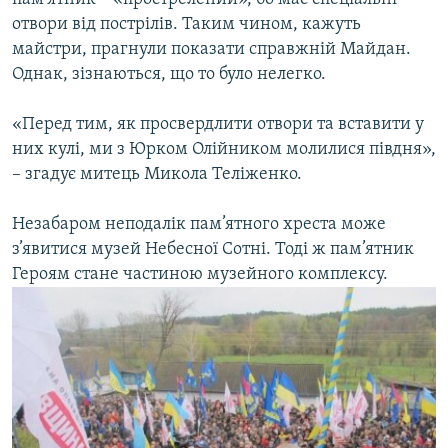
отвори від пострілів. Таким чином, кажуть
майстри, прагнули показати справжній Майдан.
Однак, зізнаються, що то було нелегко.
«Перед тим, як просвердлити отвори та вставити у
них кулі, ми з Юрком Олійником молилися півдня»,
– згадує митець Микола Теліженко.
Незабаром неподалік пам’ятного хреста може
з’явитися музей Небесної Сотні. Тоді ж пам’ятник
Героям стане частиною музейного комплексу.