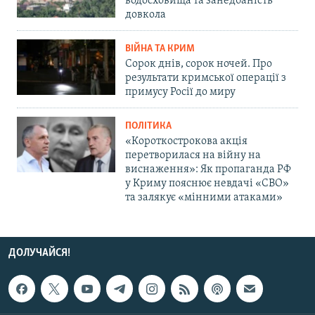
водосховища та занедбаність
довкола
ВІЙНА ТА КРИМ
Сорок днів, сорок ночей. Про
результати кримської операції з
примусу Росії до миру
ПОЛІТИКА
«Короткострокова акція
перетворилася на війну на
виснаження»: Як пропаганда РФ
у Криму пояснює невдачі «СВО»
та залякує «мінними атаками»
ДОЛУЧАЙСЯ!