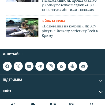
виснаження»: Як пропаганда РФ
у Криму пояснює невдачі «СВО»
та залякує «мінними атаками»
ВІЙНА ТА КРИМ
«Полювання на колони». Як ЗСУ
ріжуть військову логістику Росії в
Криму
ДОЛУЧАЙСЯ!
ПІДТРИМКА
ІНФО
© Крим.Реалії, 2026 | Усі права застережено.
КТА
РУС