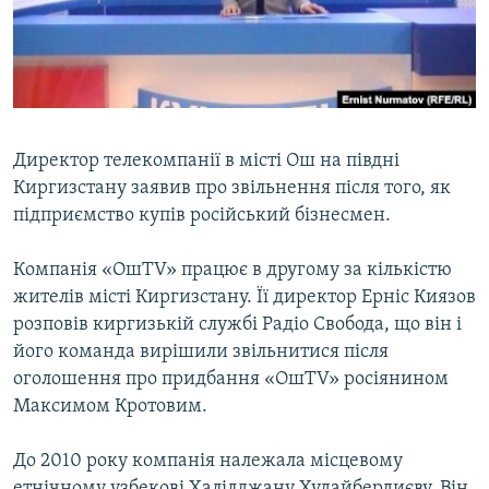
ВІДЕОУРОКИ «ELIFBE»
Русский
СВІДЧЕННЯ ОКУПАЦІЇ
Qırımtatar
УКРАЇНСЬКА ПРОБЛЕМА КРИМУ
ДОЛУЧАЙСЯ!
ІНФОГРАФІКА
Директор телекомпанії в місті Ош на півдні
Киргизстану заявив про звільнення після того, як
підприємство купів російський бізнесмен.
Усі сайти RFE/RL
Компанія «ОшTV» працює в другому за кількістю
жителів місті Киргизстану. Її директор Ерніс Киязов
розповів киргизькій службі Радіо Свобода, що він і
його команда вирішили звільнитися після
оголошення про придбання «ОшTV» росіянином
Максимом Кротовим.
До 2010 року компанія належала місцевому
етнічному узбекові Халілджану Худайбердиєву. Він