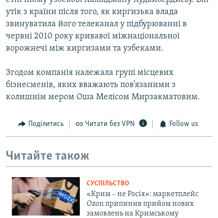
утік з країни після того, як киргизька влада
звинуватила його телеканал у підбурюванні в
червні 2010 року кривавої міжнаціональної
ворожнечі між киргизами та узбеками.
Згодом компанія належала групі місцевих
бізнесменів, яких вважають пов’язаними з
колишнім мером Оша Мелісом Мирзакматовим.
Поділитись
Читати без VPN
Follow us
Читайте також
СУСПІЛЬСТВО
«Крим – не Росія»: маркетплейс
Ozon припинив прийом нових
замовлень на Кримському