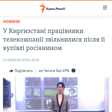
Доступність
посилання
Перейти
НОВИНИ
до
НОВИНИ
У Киргизстані працівники
основного
ВОДА.КРИМ
матеріалу
телекомпанії звільнилися після її
ВІДЕО ТА ФОТО
Перейти
купівлі росіянином
до
ПОЛІТИКА
основної
15 квітень 2014, 16:14
БЛОГИ
навігації
Перейти
Поділитись
Читати без VPN
ПОГЛЯД
до
ІНТЕРВ'Ю
пошуку
ВСЕ ЗА ДЕНЬ
СПЕЦПРОЕКТИ
ЯК ОБІЙТИ БЛОКУВАННЯ
ДЕПОРТАЦІЯ