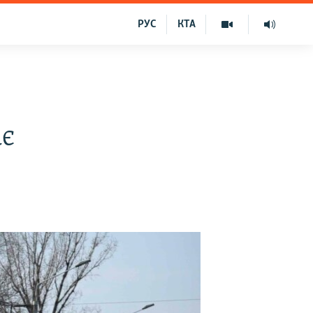
РУС
КТА
ає