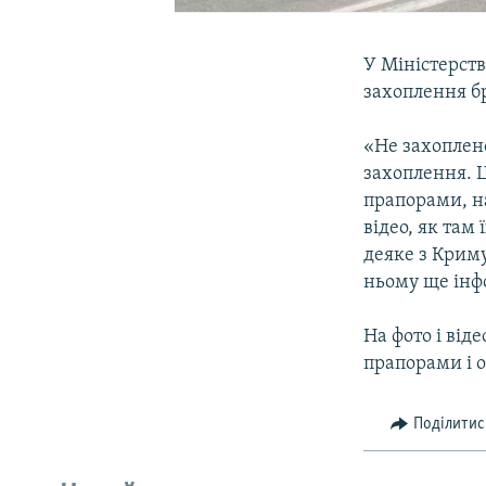
У Міністерст
захоплення б
«Не захоплено
захоплення. Ц
прапорами, на
відео, як там 
деяке з Криму
ньому ще інф
На фото і від
прапорами і 
Поділитис