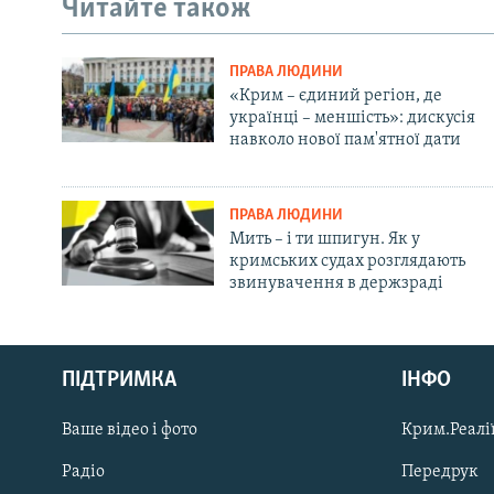
Читайте також
ПРАВА ЛЮДИНИ
«Крим – єдиний регіон, де
українці – меншість»: дискусія
навколо нової пам'ятної дати
ПРАВА ЛЮДИНИ
Мить – і ти шпигун. Як у
кримських судах розглядають
звинувачення в держзраді
Русский
ПІДТРИМКА
ІНФО
Qırımtatar
Ваше відео і фото
Крим.Реалії
ДОЛУЧАЙСЯ!
Радіо
Передрук