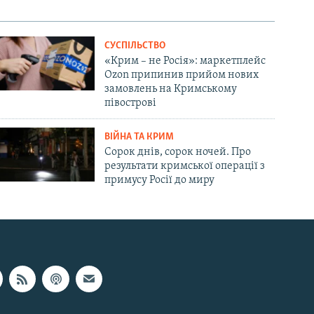
СУСПІЛЬСТВО
«Крим – не Росія»: маркетплейс
Ozon припинив прийом нових
замовлень на Кримському
півострові
ВІЙНА ТА КРИМ
Сорок днів, сорок ночей. Про
результати кримської операції з
примусу Росії до миру