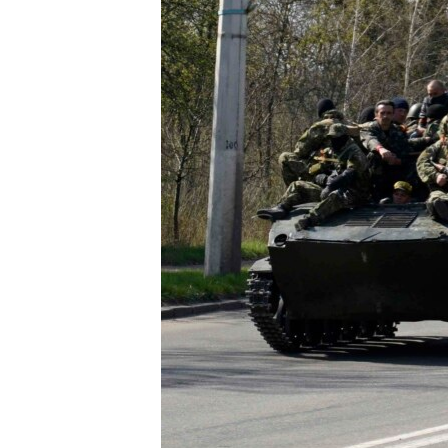
ВІДЕОУРОКИ «ELIFBE»
СВІДЧЕННЯ ОКУПАЦІЇ
УКРАЇНСЬКА ПРОБЛЕМА КРИМУ
ІНФОГРАФІКА