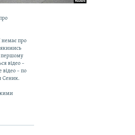
про
ї немає про
д якимись
а першому
ься відео –
 відео – по
н Сеник.
ськими