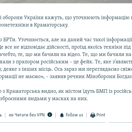
ві оборони України кажуть, що уточнюють інформацію 
ронетехніки в Краматорську.
 БРТи. Уточнюється, але на даний час такої інформаці
е все не відповідає дійсності, проїзд якоїсь техніки пі
чебто, те, що ми бачили на відео. Те, що ми бачили н
їхали з прапором російським – це фейк. Те, яке з’являєт
, деяке з інших місць. Ось зараз ми переглядаємо свіже
ормації не маємо», – заявив речник Міноборони Богда
ео з Краматорська видно, як містом їдуть БМП із росій
озброєними людьми у масках на них.
ь
Читати без VPN
Follow us
Print