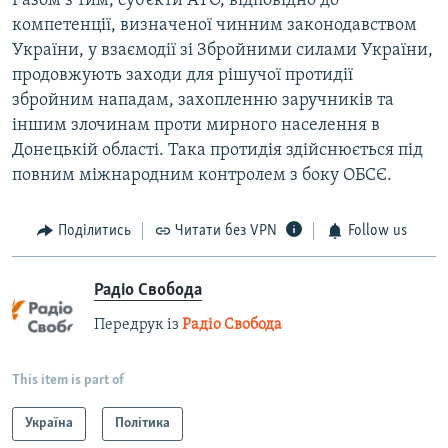
Разом з тим, суб’єкти АТО, відповідно до
компетенції, визначеної чинним законодавством
України, у взаємодії зі Збройними силами України,
продовжують заходи для рішучої протидії
збройним нападам, захопленню заручників та
іншим злочинам проти мирного населення в
Донецькій області. Така протидія здійснюється під
повним міжнародним контролем з боку ОБСЄ.
Поділитись
Читати без VPN
Follow us
Радіо Свобода
Передрук із
Радіо Свобода
This item is part of
Україна
Політика