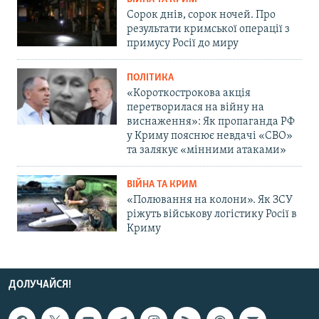
Сорок днів, сорок ночей. Про
результати кримської операції з
примусу Росії до миру
ПОЛІТИКА
«Короткострокова акція
перетворилася на війну на
виснаження»: Як пропаганда РФ
у Криму пояснює невдачі «СВО»
та залякує «мінними атаками»
ВІЙНА ТА КРИМ
«Полювання на колони». Як ЗСУ
ріжуть військову логістику Росії в
Криму
ДОЛУЧАЙСЯ!