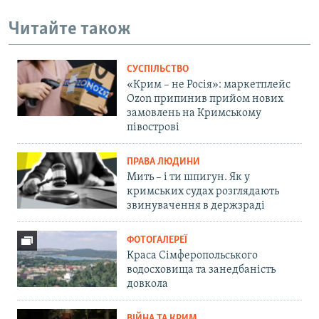
Читайте також
СУСПІЛЬСТВО
«Крим – не Росія»: маркетплейс
Ozon припинив прийом нових
замовлень на Кримському
півострові
ПРАВА ЛЮДИНИ
Мить – і ти шпигун. Як у
кримських судах розглядають
звинувачення в держзраді
ФОТОГАЛЕРЕЇ
Краса Сімферопольського
водосховища та занедбаність
довкола
ВІЙНА ТА КРИМ