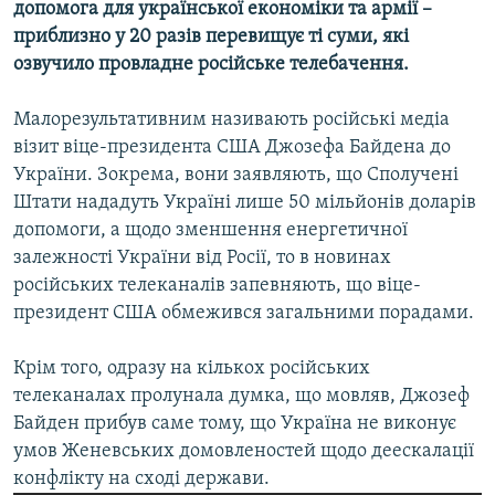
допомога для української економіки та армії –
приблизно у 20 разів перевищує ті суми, які
озвучило провладне російське телебачення.
Малорезультативним називають російські медіа
візит віце-президента США Джозефа Байдена до
України. Зокрема, вони заявляють, що Сполучені
Штати нададуть Україні лише 50 мільйонів доларів
допомоги, а щодо зменшення енергетичної
залежності України від Росії, то в новинах
російських телеканалів запевняють, що віце-
президент США обмежився загальними порадами.
Крім того, одразу на кількох російських
телеканалах пролунала думка, що мовляв, Джозеф
Байден прибув саме тому, що Україна не виконує
умов Женевських домовленостей щодо деескалації
конфлікту на сході держави.