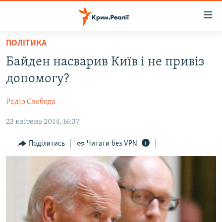
Доступність
посилання
Перейти
ПОЛІТИКА
до
НОВИНИ
Байден насварив Київ і не привіз
основного
ВОДА.КРИМ
матеріалу
допомогу?
ВІДЕО ТА ФОТО
Перейти
до
Радіо Свобода
ПОЛІТИКА
основної
23 квітень 2014, 16:37
БЛОГИ
навігації
Перейти
ПОГЛЯД
Поділитись
Читати без VPN
до
ІНТЕРВ'Ю
пошуку
ВСЕ ЗА ДЕНЬ
СПЕЦПРОЕКТИ
ЯК ОБІЙТИ БЛОКУВАННЯ
ДЕПОРТАЦІЯ