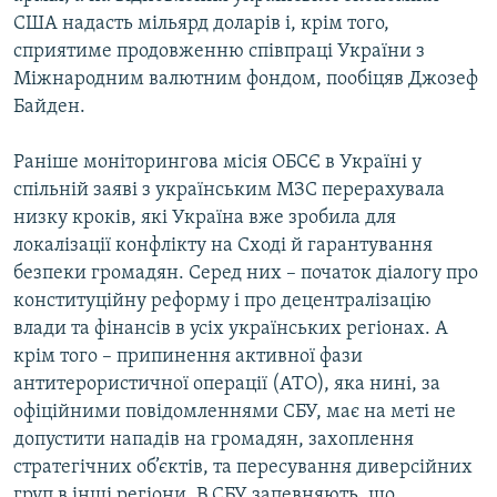
США надасть мільярд доларів і, крім того,
сприятиме продовженню співпраці України з
Міжнародним валютним фондом, пообіцяв Джозеф
Байден.
Раніше моніторингова місія ОБСЄ в Україні у
спільній заяві з українським МЗС перерахувала
низку кроків, які Україна вже зробила для
локалізації конфлікту на Сході й гарантування
безпеки громадян. Серед них – початок діалогу про
конституційну реформу і про децентралізацію
влади та фінансів в усіх українських регіонах. А
крім того – припинення активної фази
антитерористичної операції (АТО), яка нині, за
офіційними повідомленнями СБУ, має на меті не
допустити нападів на громадян, захоплення
стратегічних об’єктів, та пересування диверсійних
груп в інші регіони. В СБУ запевняють, що