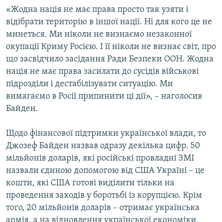
«Жодна нація не має права просто так узяти і
відібрати територію в іншої нації. Ні для кого це не
минеться. Ми ніколи не визнаємо незаконної
окупації Криму Росією. І її ніколи не визнає світ, про
що засвідчило засідання Ради Безпеки ООН. Жодна
нація не має права засилати до сусідів військові
підрозділи і дестабілізувати ситуацію. Ми
вимагаємо в Росії припинити ці дії», – наголосив
Байден.
Щодо фінансової підтримки української влади, то
Джозеф Байден назвав одразу декілька цифр. 50
мільйонів доларів, які російські провладні ЗМІ
назвали єдиною допомогою від США Україні – це
кошти, які США готові виділити тільки на
проведення заходів у боротьбі із корупцією. Крім
того, 20 мільйонів доларів – отримає українська
армія, а на відновлення української економіки