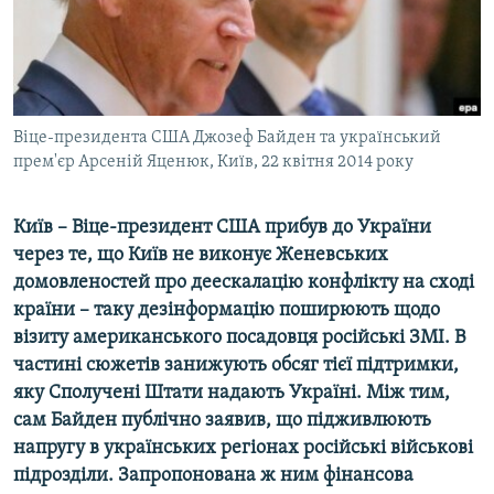
ВІДЕОУРОКИ «ELIFBE»
Русский
СВІДЧЕННЯ ОКУПАЦІЇ
Qırımtatar
УКРАЇНСЬКА ПРОБЛЕМА КРИМУ
ДОЛУЧАЙСЯ!
Віце-президента США Джозеф Байден та український
ІНФОГРАФІКА
прем'єр Арсеній Яценюк, Київ, 22 квітня 2014 року
Київ – Віце-президент США прибув до України
Усі сайти RFE/RL
через те, що Київ не виконує Женевських
домовленостей про деескалацію конфлікту на сході
країни – таку дезінформацію поширюють щодо
візиту американського посадовця російські ЗМІ. В
частині сюжетів занижують обсяг тієї підтримки,
яку Сполучені Штати надають Україні. Між тим,
сам Байден публічно заявив, що підживлюють
напругу в українських регіонах російські військові
підрозділи. Запропонована ж ним фінансова