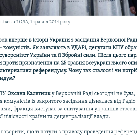
ківської ОДА, 1 травня 2014 року
орок вперше в історії України з засідання Верховної Ра
– комуністів. Як заявляють в УДАРі, депутати КПУ обр
суверенітет України та її Збройні сили. Після цього па
и проти призначення на 25 травня всеукраїнського оп
льтернативи референдуму. Чому так сталося і чи потрі
ендум?
КПУ
Оксана Калетник
у Верховній Раді сьогодні не була,
 комуністів із закритого засідання дізналася від Радіо
ловами, фракція виступає за опитування українців стосо
ї цілісності країни та децентралізації влади.
 говорити, що ті потуги з приводу проведення референ