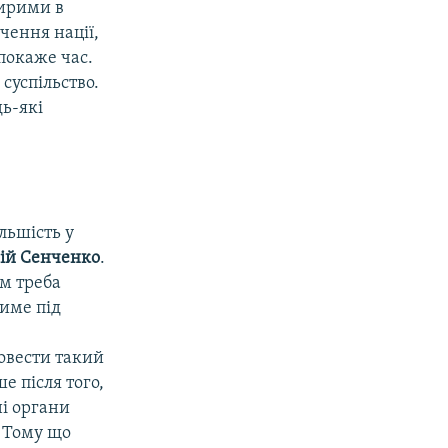
щирими в
чення нації,
покаже час.
 суспільство.
ь-які
льшість у
ій Сенченко
.
ум треба
име під
ровести такий
 після того,
ні органи
. Тому що