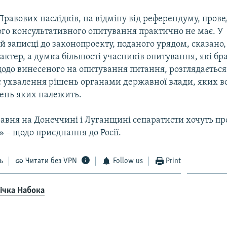
Правових наслідків, на відміну від референдуму, пров
ого консультативного опитування практично не має. У
 записці до законопроекту, поданого урядом, сказано,
ктер, а думка більшості учасників опитування, які бра
одо винесеного на опитування питання, розглядається 
с ухвалення рішень органами державної влади, яких во
жень яких належить.
равня на Донеччині і Луганщині сепаратисти хочуть пр
 – щодо приєднання до Росії.
ь
Читати без VPN
Follow us
Print
ічка Набока