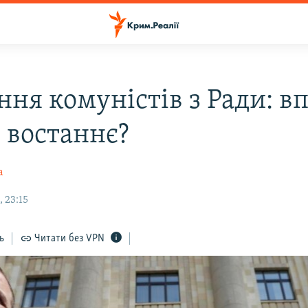
ння комуністів з Ради: в
 востаннє?
а
 23:15
ь
Читати без VPN