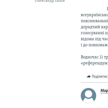
Олександр Палій
всеукраїнськ
пояснювальній
дорадчий хара
голосуванні щ
відома під ча
і до повнова
Водночас 11 т
«референдум»
Поділитис
Мар