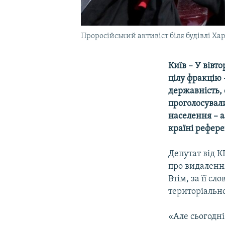
Проросійський активіст біля будівлі Хар
Київ – У вівт
цілу фракцію 
державність, 
проголосувал
населення – а
країні рефер
Депутат від 
про видалення
Втім, за її с
територіально
«Але сьогодні