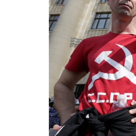
ВІДЕОУРОКИ «ELIFBE»
СВІДЧЕННЯ ОКУПАЦІЇ
УКРАЇНСЬКА ПРОБЛЕМА КРИМУ
ІНФОГРАФІКА