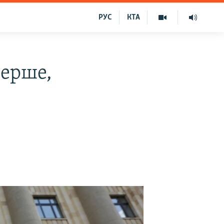
РУС
КТА
перше,