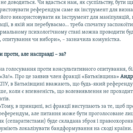
е доводиться. Чи вдасться нам, як суспільству, бути 
ристовувати референдум саме як інструмент для визна
його використовувати як інструмент для маніпуляцій, 
уації, в якій ми перебуваємо… треба спочатку заспокоїти
нормальному психологічному стані можна проводити буд
 опитування чи вибори», – зазначила комуністка.
 проти, але насправді – за?
а голосування проти консультативного опитування, бі
«За!». Про це заявив член фракції «Батьківщина»
Андр
 КПУ, в Батьківщині вважають, що будь-який референд
ше, коли є впевненість, що волевиявлення не проходит
тів.
«Тому, в принципі, всі фракції виступають за те, щоб п
референдум, але питання може бути проголосоване лише
як (сепаратистами) буде складана зброя і правоохорон
зуміють локалізувати бандформування на сході країни