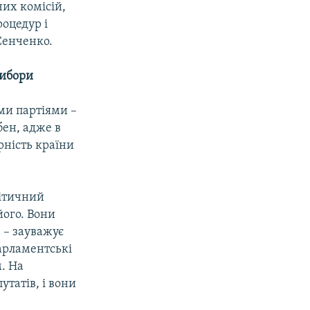
их комісій,
оцедур і
Сенченко.
вибори
ми партіями –
бен, адже в
рність країни
літичний
його. Вони
, – зауважує
парламентські
м. На
утатів, і вони