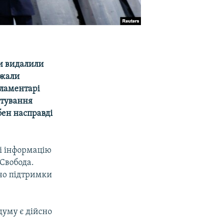
ди видалили
ажали
рламентарі
итування
бен насправді
 і інформацію
 Свобода.
вно підтримки
думу є дійсно