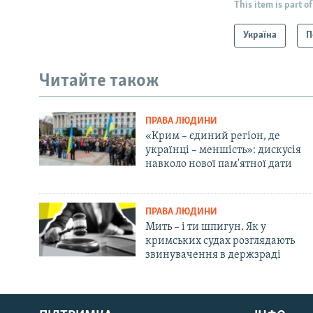
This item is part of
Україна
П
Читайте також
ПРАВА ЛЮДИНИ
«Крим – єдиний регіон, де
українці – меншість»: дискусія
навколо нової пам'ятної дати
ПРАВА ЛЮДИНИ
Мить – і ти шпигун. Як у
кримських судах розглядають
звинувачення в держзраді
Русский