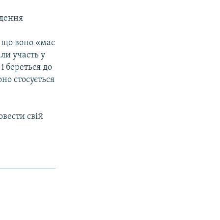
едення
 що воно «має
ли участь у
і береться до
но стосується
овести свій