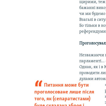
щирими, теж н
бажанні вико
чи ми будемо 
Взагалі в сит
Бо тільки в 
референдуми,
Проголосували
Незважаючи н
парламенті… 
Однак, як і в
проводити ли
дулами автома
Питання може бути
проголосоване лише після
того, як (сепаратистами)
буде складана зброя і