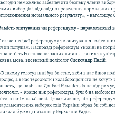
сьогодні неможливо забезпечити безпеку членів виборч
самих виборців і відповідно проведення нормальних пр
оприлюднення нормального результату», – наголошує 
Замість опитування чи референдуму – парламентські 
Схвалення ідеї референдуму чи опитування політични
чий популізм. Насправді референдум Україні не потрі
изначеність із основоположних питань – таких як уніта
жавна мова, впевнений політолог
Олександр Палій
.
«В такому голосуванні був би сенс, якби в нас йшов по
процес, а в нас терористи і колабораціоністи не хочуть 
знають, що навіть на Донбасі більшість їх не підтримує
політолог. – Краще ніж референдум, було б на вибори 
піти, а потім на місцеві. Це важливіше, ніж референду
парламентських виборах схід України обрав би собі деп
ставили б уже ці питання у Верховній Раді».