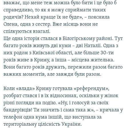
вважає, що мене теж можна було бити і це було б
справедливо, то як я можу сприймати таких
родичів? Нехай краще їх не буде», – пояснила
Олена, одна з сестер. Вже місяць вони не
спілкуються взагалі.
Ще одна історія сталася в Білогірському районі. Тут
багато років живуть дві куми – дві Наталії. Одна з
них родом з Київської області, але більше 30-ти
років живе в Криму, а інша – місцева жителька.
Вони багато років дружать, пережили разом багато
важких моментів, але завжди були разом.
Коли «влада» Криму готувала «референдум»,
розбрат стався і в їх відносинах, оскільки у жінок
різні погляди на подію. «Ну, і голосуй за своїх
бандерівців! Ти значить і сама така ж», – кричала у
телефон одна кума іншій, що виступала за
територіальну цілісність України.