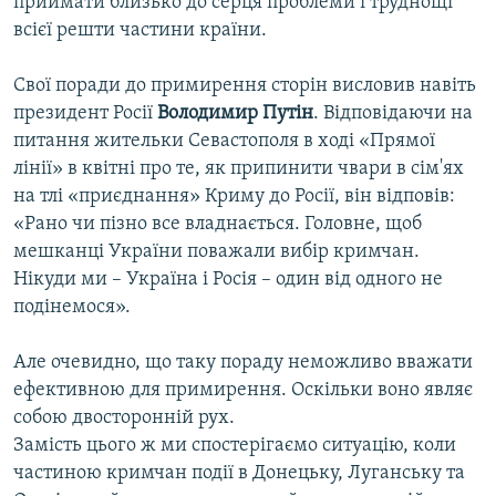
приймати близько до серця проблеми і труднощі
всієї решти частини країни.
Свої поради до примирення сторін висловив навіть
президент Росії
Володимир Путін
. Відповідаючи на
питання жительки Севастополя в ході «Прямої
лінії» в квітні про те, як припинити чвари в сім'ях
на тлі «приєднання» Криму до Росії, він відповів:
«Рано чи пізно все владнається. Головне, щоб
мешканці України поважали вибір кримчан.
Нікуди ми – Україна і Росія – один від одного не
подінемося».
Але очевидно, що таку пораду неможливо вважати
ефективною для примирення. Оскільки воно являє
собою двосторонній рух.
Замість цього ж ми спостерігаємо ситуацію, коли
частиною кримчан події в Донецьку, Луганську та