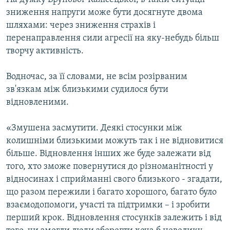
зниження напруги може бути досягнуте двома
шляхами: через зниження страхів і
перенаправлення сили агресії на яку-небудь більш
творчу активність.
Водночас, за її словами, не всім розірваним
зв'язкам між близькими судилося бути
відновленими.
«Змушена засмутити. Деякі стосунки між
колишніми близькими можуть так і не відновитися
більше. Відновлення інших же буде залежати від
того, хто зможе повернутися до різноманітності у
відносинах і сприйманні свого близького - згадати,
що разом пережили і багато хорошого, багато було
взаємодопомоги, участі та підтримки – і зробити
перший крок. Відновлення стосунків залежить і від