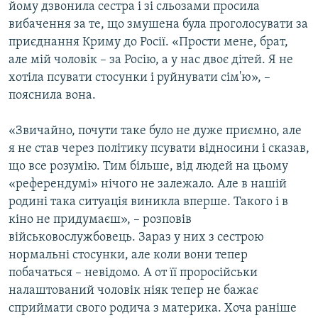
йому дзвонила сестра і зі сльозами просила
вибачення за те, що змушена була проголосувати за
приєднання Криму до Росії. «Прости мене, брат,
але мій чоловік – за Росію, а у нас двоє дітей. Я не
хотіла псувати стосунки і руйнувати сім'ю», –
пояснила вона.
«Звичайно, почути таке було не дуже приємно, але
я не став через політику псувати відносини і сказав,
що все розумію. Тим більше, від людей на цьому
«референдумі» нічого не залежало. Але в нашій
родині така ситуація виникла вперше. Такого і в
кіно не придумаєш», – розповів
військовослужбовець. Зараз у них з сестрою
нормальні стосунки, але коли вони тепер
побачаться – невідомо. А от її проросійськи
налаштований чоловік ніяк тепер не бажає
сприймати свого родича з материка. Хоча раніше