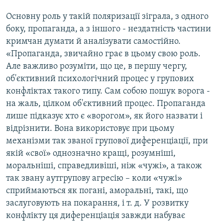
Основну роль у такій поляризації зіграла, з одного
боку, пропаганда, а з іншого - нездатність частини
кримчан думати й аналізувати самостійно.
«Пропаганда, звичайно грає в цьому свою роль.
Але важливо розуміти, що це, в першу чергу,
об'єктивний психологічний процес у групових
конфліктах такого типу. Сам собою пошук ворога -
на жаль, цілком об'єктивний процес. Пропаганда
лише підказує хто є «ворогом», як його назвати і
відрізнити. Вона використовує при цьому
механізми так званої групової диференціації, при
якій «свої» однозначно кращі, розумніші,
моральніші, справедливіші, ніж «чужі», а також
так звану аутгрупову агресію – коли «чужі»
сприймаються як погані, аморальні, такі, що
заслуговують на покарання, і т. д. У розвитку
конфлікту ця диференціація завжди набуває