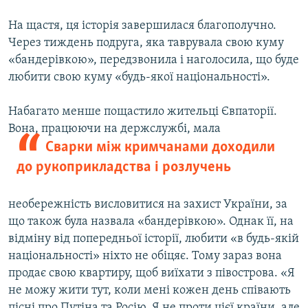
На щастя, ця історія завершилася благополучно.
Через тиждень подруга, яка таврувала свою куму
«бандерівкою», передзвонила і наголосила, що буде
любити свою куму «будь-якої національності».
Набагато менше пощастило жительці Євпаторії.
Вона, працюючи на держслужбі,
мала
Сварки між кримчанами доходили
до рукоприкладства і розлучень
необережність висловитися на захист України, за
що також була назвала «бандерівкою». Однак її, на
відміну від попередньої історії, любити «в будь-якій
національності» ніхто не обіцяє. Тому зараз вона
продає свою квартиру, щоб виїхати з півострова. «Я
не можу жити тут, коли мені кожен день співають
пісні про Путіна та Росію. Я не проти цієї країни, але