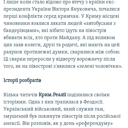
І лише коли стало відомо про втечу з країни екс-
президента України Віктора Януковича, почалися
перші конфлікти серед кримчан. У Криму місцеві
чиновники взялися лякати людей «автобусами з
бандерівцями», які нібито їдуть на півострів
вбивати всіх, хто проти Майдану. А під впливом
цих заяв колеги, друзі та родичі, які мають на цей
рахунок протилежні думки, сварилися між собою.
Ці сварки переросли у відверту ворожнечу після
того, як на півострові з'явилися «зелені чоловічки».
Історії розбратів
Кілька читачів
Крим.Реалії
поділилися своїми
історіями. Одна з них трапилася в Феодосії.
Український військовий, який служив там,
змушений був покинути півострів після російської
анексії. Він розповів, як у день «референдуму»