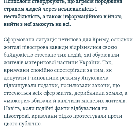
Психологи стверджують, що агресія породжена
страхом людей через невпевненість і
нестабільність, а також інформаційною війною,
вийти з неї зможуть не всі.
Сформована ситуація нетипова для Криму, оскільки
жителі півострова завжди відрізнялися своєю
байдужістю стосовно тих подій, які обурювали
жителів материкової частини України. Так,
кримчани спокійно спостерігали за тим, як
депутати і чиновники режиму Януковича
підвищували податки, посилювали закони, що
стосуються всіх сфер життя, дерибанили землю, а
«мажори» вбивали й калічили місцевих жителів.
Навіть, коли подібні факти відбувалися на
півострові, кримчани рідко протестували проти
цього публічно.