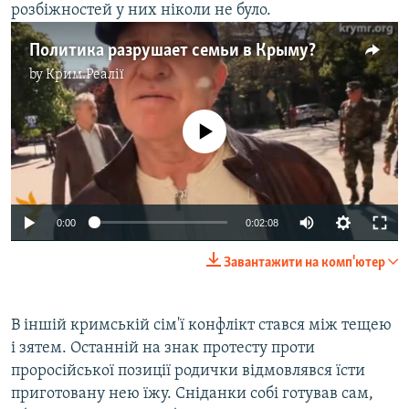
розбіжностей у них ніколи не було.
Политика разрушает семьи в Крыму?
by
Крим.Реалії
No media source currently available
0:00
0:02:08
Завантажити на комп'ютер
В іншій кримській сім'ї конфлікт стався між тещею
і зятем. Останній на знак протесту проти
проросійської позиції родички відмовлявся їсти
приготовану нею їжу. Сніданки собі готував сам,