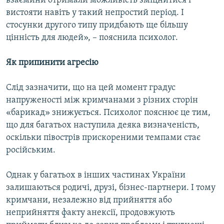
взаємини отримали можливість зміцнитися і
вистояти навіть у такий непростий період. І
стосунки другого типу придбають ще більшу
цінність для людей», – пояснила психолог.
Як припинити агресію
Слід зазначити, що на цей момент градус
напруженості між кримчанами з різних сторін
«барикад» знижується. Психолог пояснює це тим,
що для багатьох наступила деяка визначеність,
оскільки півострів прискореними темпами стає
російським.
Однак у багатьох в інших частинах України
залишаються родичі, друзі, бізнес-партнери. І тому
кримчани, незалежно від прийняття або
неприйняття факту анексії, продовжують