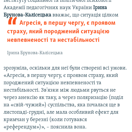
Інституту соціальної та політичної психології
Академії педагогічних наук України
Ірина
Брунова-Калісецька
вважає, що ситуація цілком
Агресія, в першу чергу, є проявом
страху, який породжений ситуацією
невпевненості та нестабільності
Ірина Брунова-Калісецька
зрозуміла, оскільки для неї були створені всі умови.
«Агресія, в першу чергу, є проявом страху, який
породжений ситуацією невпевненості та
нестабільності. Зв'язки між людьми рвуться не
через анексію як таку, а через поляризацію (поділ
на «свій-чужий») суспільства, яка почалася ще в
листопаді-грудні, але мала особливий ефект для
кримчан у березні (коли готувався
«референдум»)», – пояснила вона.