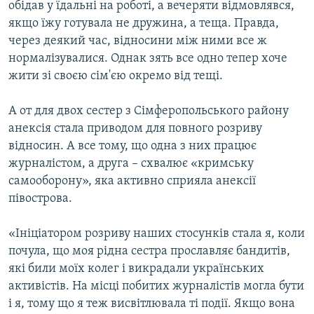
обідав у їдальні на роботі, а вечеряти відмовлявся,
якщо їжу готувала не дружина, а теща. Правда,
через деякий час, відносини між ними все ж
нормалізувалися. Однак зять все одно тепер хоче
жити зі своєю сім'єю окремо від тещі.
А от для двох сестер з Сімферопольського району
анексія стала приводом для повного розриву
відносин. А все тому, що одна з них працює
журналістом, а друга – схвалює «кримську
самооборону», яка активно сприяла анексії
півострова.
«Ініціатором розриву наших стосунків стала я, коли
почула, що моя рідна сестра прославляє бандитів,
які били моїх колег і викрадали українських
активістів. На місці побитих журналістів могла бути
і я, тому що я теж висвітлювала ті події. Якщо вона