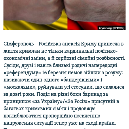
ВІДЕОУРОКИ «ELIFBE»
Русский
СВІДЧЕННЯ ОКУПАЦІЇ
Qırımtatar
УКРАЇНСЬКА ПРОБЛЕМА КРИМУ
ДОЛУЧАЙСЯ!
ІНФОГРАФІКА
Сімферополь – Російська анексія Криму принесла в
життя кримчан не тільки кардинальні політико-
економічні зміни, а й серйозні сімейні розбіжності.
Усі сайти RFE/RL
Сусіди, друзі і навіть близькі родичі напередодні
«референдуму» 16 березня немов зійшли з розуму:
називаючи один одного «бандерівцями» і
«москалями», руйнували усі стосунки, що склалися
за довгі роки. Поділ на різні боки барикад за
принципом «за Україну»/«За Росію» присутній в
багатьох кримських сім'ях і продовжує
поглиблюватися пропорційно посиленню
напруження ситуації тепер уже на сході країни.