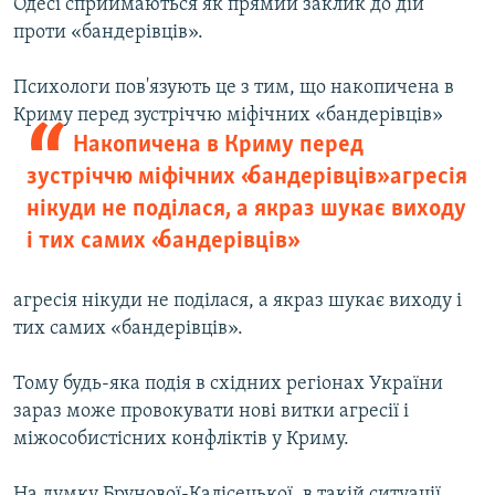
Одесі сприймаються як прямий заклик до дій
проти «бандерівців».
Психологи пов'язують це з тим, що накопичена в
Криму перед зустріччю
міфічних «бандерівців»
Накопичена в Криму перед
зустріччю міфічних «бандерівців» агресія
нікуди не поділася, а якраз шукає виходу
і тих самих «бандерівців»
агресія нікуди не поділася, а якраз шукає виходу і
тих самих «бандерівців».
Тому будь-яка подія в східних регіонах України
зараз може провокувати нові витки агресії і
міжособистісних конфліктів у Криму.
На думку Брунової-Калісецької, в такій ситуації