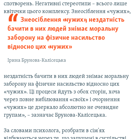
спотворень. Негативні стереотипи – всього лише
квіточки цього
комплексу. Знеосіблення «чужих»,
Знеосіблення «чужих», нездатність
бачити в них людей знімає моральну
заборону на фізичне насильство
відносно цих «чужих»
Ірина Брунова-Калісецька
нездатність бачити в них людей знімає моральну
заборону на фізичне насильство відносно цих
«чужих». Ці процеси йдуть з обох сторін, хоча
через повне вибілювання «своїх» і очорнення
«чужих» це дзеркало абсолютно не очевидне
групам», – зазначає Брунова-Калісецька.
За словами психолога, розбрати в сім'ях
відбуваються через те, що запущені в суспільстві