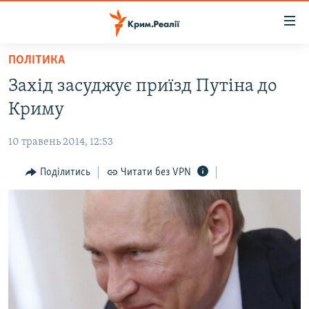
Доступність
посилання
Перейти
ПОЛІТИКА
до
НОВИНИ
Захід засуджує приїзд Путіна до
основного
ВОДА.КРИМ
матеріалу
Криму
ВІДЕО ТА ФОТО
Перейти
до
10 травень 2014, 12:53
ПОЛІТИКА
основної
БЛОГИ
Поділитись
Читати без VPN
навігації
Перейти
ПОГЛЯД
до
ІНТЕРВ'Ю
пошуку
ВСЕ ЗА ДЕНЬ
СПЕЦПРОЕКТИ
ЯК ОБІЙТИ БЛОКУВАННЯ
ДЕПОРТАЦІЯ