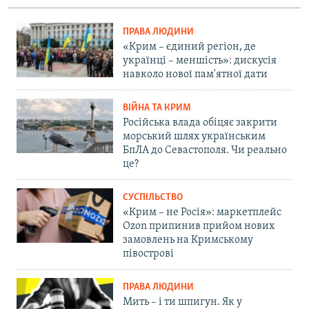
ПРАВА ЛЮДИНИ
«Крим – єдиний регіон, де
українці – меншість»: дискусія
навколо нової пам'ятної дати
ВІЙНА ТА КРИМ
Російська влада обіцяє закрити
морський шлях українським
БпЛА до Севастополя. Чи реально
це?
СУСПІЛЬСТВО
«Крим – не Росія»: маркетплейс
Ozon припинив прийом нових
замовлень на Кримському
півострові
ПРАВА ЛЮДИНИ
Мить – і ти шпигун. Як у