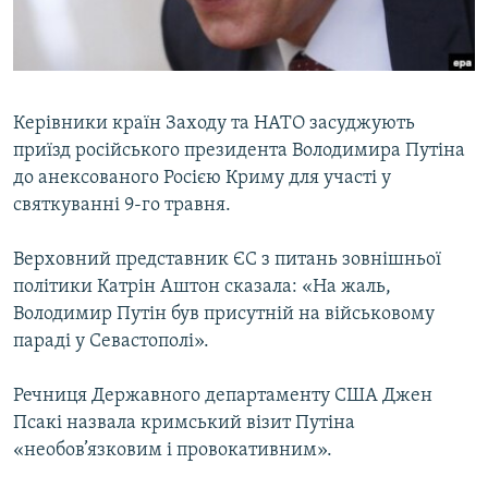
ВІДЕОУРОКИ «ELIFBE»
Русский
СВІДЧЕННЯ ОКУПАЦІЇ
Qırımtatar
УКРАЇНСЬКА ПРОБЛЕМА КРИМУ
Керівники країн Заходу та НАТО засуджують
ДОЛУЧАЙСЯ!
ІНФОГРАФІКА
приїзд російського президента Володимира Путіна
до анексованого Росією Криму для участі у
святкуванні 9-го травня.
Усі сайти RFE/RL
Верховний представник ЄС з питань зовнішньої
політики Катрін Аштон сказала: «На жаль,
Володимир Путін був присутній на військовому
параді у Севастополі».
Речниця Державного департаменту США Джен
Псакі назвала кримський візит Путіна
«необов’язковим і провокативним».