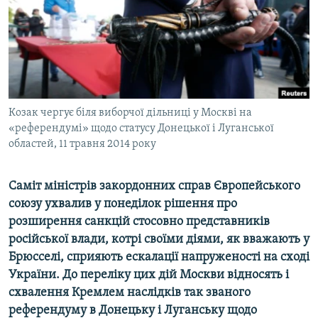
ВІДЕОУРОКИ «ELIFBE»
Русский
СВІДЧЕННЯ ОКУПАЦІЇ
Qırımtatar
УКРАЇНСЬКА ПРОБЛЕМА КРИМУ
ДОЛУЧАЙСЯ!
ІНФОГРАФІКА
Козак чергує біля виборчої дільниці у Москві на
«референдумі» щодо статусу Донецької і Луганської
областей, 11 травня 2014 року
Усі сайти RFE/RL
Саміт міністрів закордонних справ Європейського
союзу ухвалив у понеділок рішення про
розширення санкцій стосовно представників
російської влади, котрі своїми діями, як вважають у
Брюсселі, сприяють ескалації напруженості на сході
України. До переліку цих дій Москви відносять і
схвалення Кремлем наслідків так званого
референдуму в Донецьку і Луганську щодо