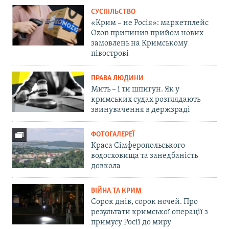
СУСПІЛЬСТВО
«Крим – не Росія»: маркетплейс
Ozon припинив прийом нових
замовлень на Кримському
півострові
ПРАВА ЛЮДИНИ
Мить – і ти шпигун. Як у
кримських судах розглядають
звинувачення в держзраді
ФОТОГАЛЕРЕЇ
Краса Сімферопольського
водосховища та занедбаність
довкола
ВІЙНА ТА КРИМ
Сорок днів, сорок ночей. Про
результати кримської операції з
примусу Росії до миру