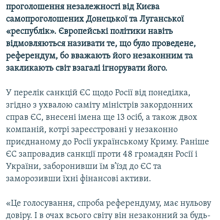
проголошення незалежності від Києва
самопроголошених Донецької та Луганської
«республік». Європейські політики навіть
відмовляються називати те, що було проведене,
референдум, бо вважають його незаконним та
закликають світ взагалі ігнорувати його.
У перелік санкцій ЄС щодо Росії від понеділка,
згідно з ухвалою саміту міністрів закордонних
справ ЄС, внесені імена ще 13 осіб, а також двох
компаній, котрі зареєстровані у незаконно
приєднаному до Росії українському Криму. Раніше
ЄС запровадив санкції проти 48 громадян Росії і
України, заборонивши їм в’їзд до ЄС та
заморозивши їхні фінансові активи.
«Це голосування, спроба референдуму, має нульову
довіру. І в очах всього світу він незаконний за будь-