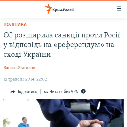
Доступність
посилання
Перейти
ПОЛІТИКА
до
НОВИНИ
ЄС розширила санкції проти Росії
основного
ВОДА.КРИМ
матеріалу
у відповідь на «референдум» на
ВІДЕО ТА ФОТО
Перейти
сході України
до
ПОЛІТИКА
основної
Василь Зілгалов
БЛОГИ
навігації
Перейти
12 травень 2014, 22:02
ПОГЛЯД
до
ІНТЕРВ'Ю
Поділитись
Читати без VPN
пошуку
ВСЕ ЗА ДЕНЬ
СПЕЦПРОЕКТИ
ЯК ОБІЙТИ БЛОКУВАННЯ
ДЕПОРТАЦІЯ