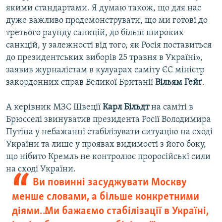
якими стандартами. Я думаю також, що для нас
дуже важливо продемонструвати, що ми готові до
третього раунду санкцій, до більш широких
санкцій, у залежності від того, як Росія поставиться
до президентських виборів 25 травня в Україні»,
заявив журналістам в кулуарах саміту ЄС міністр
закордонних справ Великої Британії
Вільям Гейґ
.
А керівник МЗС Швеції
Карл Більдт
на саміті в
Брюсселі звинуватив президента Росії Володимира
Путіна у небажанні стабілізувати ситуацію на сході
України та лише у проявах видимості з його боку,
що нібито Кремль не контролює проросійські сили
на сході України.
Ви повинні засуджувати Москву
менше словами, а більше конкретними
діями… Ми бажаємо стабілізації в Україні,