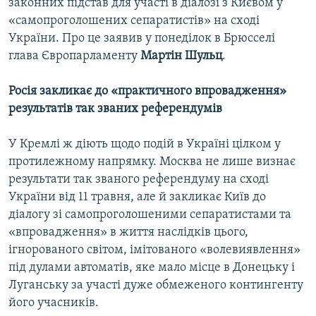
законних підстав для участі в діалозі з Києвом у
«самопроголошених сепаратистів» на сході
України. Про це заявив у понеділок в Брюсселі
глава Європарламенту
Мартін Шульц
.
Росія закликає до «практичного впровадження»
результатів так званих референдумів
У Кремлі ж діють щодо подій в Україні цілком у
протилежному напрямку. Москва не лише визнає
результати так званого референдуму на сході
України від 11 травня, але й закликає Київ до
діалогу зі самопроголошеними сепаратистами та
«впровадження» в життя наслідків цього,
ігнорованого світом, імітованого «волевиявлення»
під дулами автоматів, яке мало місце в Донецьку і
Луганську за участі дуже обмеженого контингенту
його учасників.