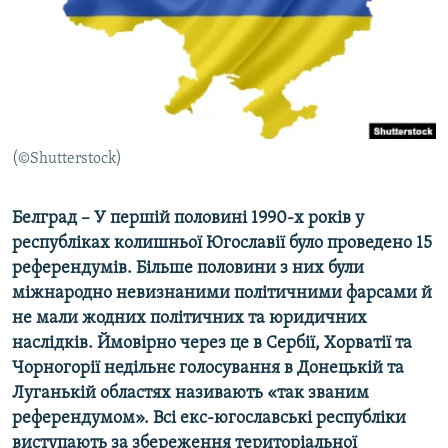
ВІДЕОУРОКИ «ELIFBE»
Русский
СВІДЧЕННЯ ОКУПАЦІЇ
Qırımtatar
УКРАЇНСЬКА ПРОБЛЕМА КРИМУ
ДОЛУЧАЙСЯ!
ІНФОГРАФІКА
(©Shutterstock)
Белград –
У
першій половині 1990-х років у
Усі сайти RFE/RL
республіках колишньої Югославії було проведено 15
референдумів. Більше половини з них були
міжнародно невизнаними політичними фарсами й
не мали жодних політичних
та юридичних
наслідків. Ймовірно через це в Сербії, Хорватії та
Чорногорії недільнє голосування в Донецькій та
Луганькій областях називають «так званим
референдумом». Всі екс-югославські республіки
виступають за збереження територіальної