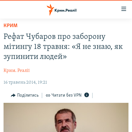
Доступність
посилання
Перейти
КРИМ
до
НОВИНИ
Рефат Чубаров про заборону
основного
ВОДА.КРИМ
матеріалу
мітингу 18 травня: «Я не знаю, як
ВІДЕО ТА ФОТО
Перейти
зупинити людей»
до
ПОЛІТИКА
основної
Крим. Реалії
БЛОГИ
навігації
Перейти
16 травень 2014, 19:21
ПОГЛЯД
до
ІНТЕРВ'Ю
Поділитись
Читати без VPN
пошуку
ВСЕ ЗА ДЕНЬ
СПЕЦПРОЕКТИ
ЯК ОБІЙТИ БЛОКУВАННЯ
ДЕПОРТАЦІЯ