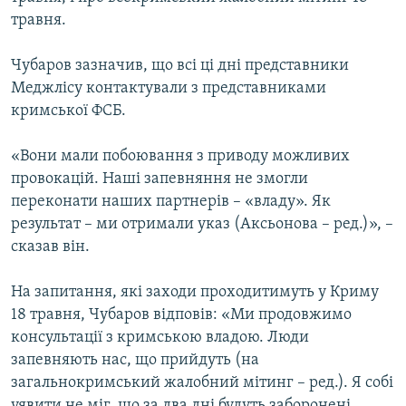
травня.
Чубаров зазначив, що всі ці дні представники
Меджлісу контактували з представниками
кримської ФСБ.
«Вони мали побоювання з приводу можливих
провокацій. Наші запевняння не змогли
переконати наших партнерів – «владу». Як
результат – ми отримали указ (Аксьонова – ред.)», –
сказав він.
На запитання, які заходи проходитимуть у Криму
18 травня, Чубаров відповів: «Ми продовжимо
консультації з кримською владою. Люди
запевняють нас, що прийдуть (на
загальнокримський жалобний мітинг – ред.). Я собі
уявити не міг, що за два дні будуть заборонені