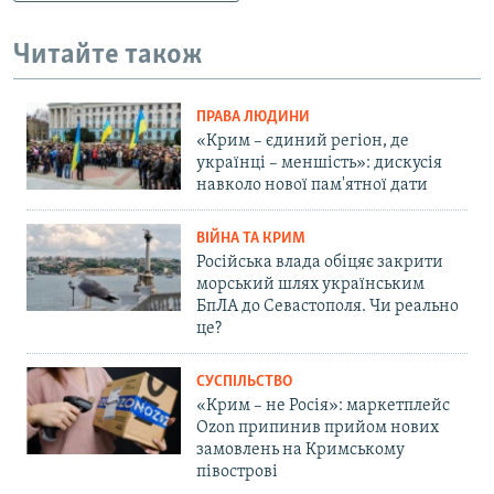
Читайте також
ПРАВА ЛЮДИНИ
«Крим – єдиний регіон, де
українці – меншість»: дискусія
навколо нової пам'ятної дати
ВІЙНА ТА КРИМ
Російська влада обіцяє закрити
морський шлях українським
БпЛА до Севастополя. Чи реально
це?
СУСПІЛЬСТВО
«Крим – не Росія»: маркетплейс
Ozon припинив прийом нових
замовлень на Кримському
півострові