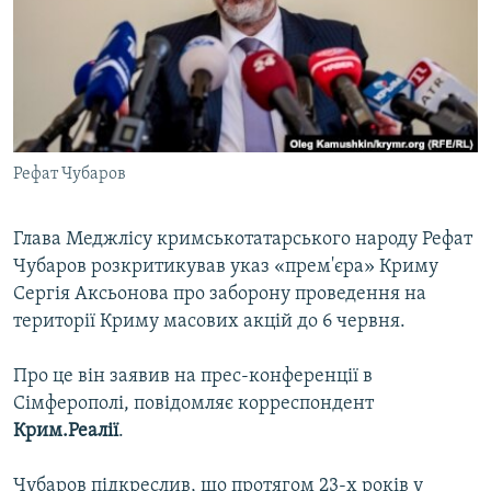
ВІДЕОУРОКИ «ELIFBE»
Русский
СВІДЧЕННЯ ОКУПАЦІЇ
Qırımtatar
УКРАЇНСЬКА ПРОБЛЕМА КРИМУ
ДОЛУЧАЙСЯ!
ІНФОГРАФІКА
Рефат Чубаров
Глава Меджлісу кримськотатарського народу Рефат
Усі сайти RFE/RL
Чубаров розкритикував указ «прем'єра» Криму
Сергія Аксьонова про заборону проведення на
території Криму масових акцій до 6 червня.
Про це він заявив на прес-конференції в
Сімферополі, повідомляє корреспондент
Крим.Реалії
.
Чубаров підкреслив, що протягом 23-х років у