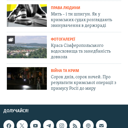
ПРАВА ЛЮДИНИ
Мить – і ти шпигун. Як у
кримських судах розглядають
звинувачення в держзраді
ФОТОГАЛЕРЕЇ
Краса Сімферопольського
водосховища та занедбаність
довкола
ВІЙНА ТА КРИМ
Сорок днів, сорок ночей. Про
результати кримської операції з
примусу Росії до миру
ДОЛУЧАЙСЯ!