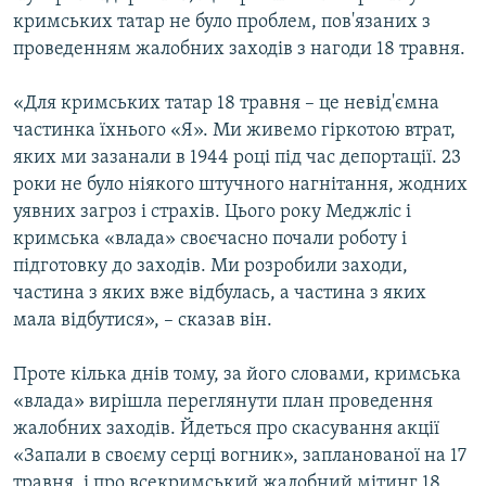
кримських татар не було проблем, пов'язаних з
проведенням жалобних заходів з нагоди 18 травня.
«Для кримських татар 18 травня – це невід'ємна
частинка їхнього «Я». Ми живемо гіркотою втрат,
яких ми зазанали в 1944 році під час депортації. 23
роки не було ніякого штучного нагнітання, жодних
уявних загроз і страхів. Цього року Меджліс і
кримська «влада» своєчасно почали роботу і
підготовку до заходів. Ми розробили заходи,
частина з яких вже відбулась, а частина з яких
мала відбутися», – сказав він.
Проте кілька днів тому, за його словами, кримська
«влада» вирішла переглянути план проведення
жалобних заходів. Йдеться про скасування акції
«Запали в своєму серці вогник», запланованої на 17
травня, і про всекримський жалобний мітинг 18