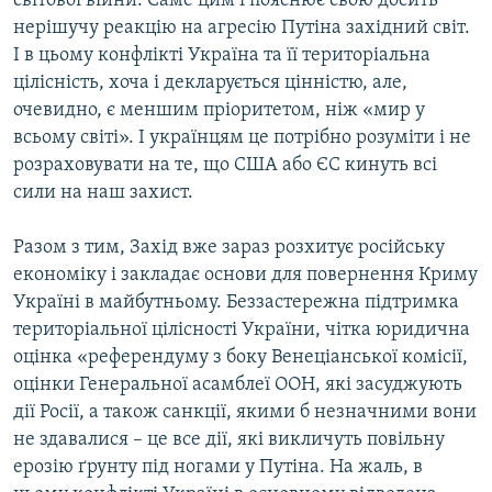
світової війни. Саме цим і пояснює свою досить
нерішучу реакцію на агресію Путіна західний світ.
І в цьому конфлікті Україна та її територіальна
цілісність, хоча і декларується цінністю, але,
очевидно, є меншим пріоритетом, ніж «мир у
всьому світі». І українцям це потрібно розуміти і не
розраховувати на те, що США або ЄС кинуть всі
сили на наш захист.
Разом з тим, Захід вже зараз розхитує російську
економіку і закладає основи для повернення Криму
Україні в майбутньому. Беззастережна підтримка
територіальної цілісності України, чітка юридична
оцінка «референдуму з боку Венеціанської комісії,
оцінки Генеральної асамблеї ООН, які засуджують
дії Росії, а також санкції, якими б незначними вони
не здавалися – це все дії, які викличуть повільну
ерозію ґрунту під ногами у Путіна. На жаль, в