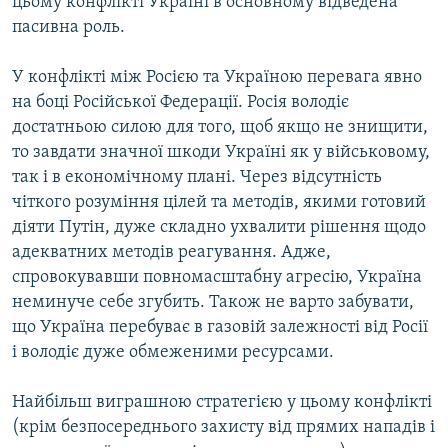
цьому конфлікті Україні в основному відведена
пасивна роль.
У конфлікті між Росією та Україною перевага явно
на боці Російської Федерації. Росія володіє
достатньою силою для того, щоб якщо не знищити,
то завдати значної шкоди Україні як у військовому,
так і в економічному плані. Через відсутність
чіткого розуміння цілей та методів, якими готовий
діяти Путін, дуже складно ухвалити рішення щодо
адекватних методів реагування. Адже,
спровокувавши повномасштабну агресію, Україна
неминуче себе згубить. Також не варто забувати,
що Україна перебуває в газовій залежності від Росії
і володіє дуже обмеженими ресурсами.
Найбільш виграшною стратегією у цьому конфлікті
(крім безпосереднього захисту від прямих нападів і