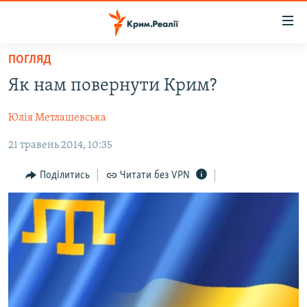
Доступність
посилання
Перейти
ПОГЛЯД
до
НОВИНИ
Як нам повернути Крим?
основного
ВОДА.КРИМ
матеріалу
Юлія Метлашевська
ВІДЕО ТА ФОТО
Перейти
до
21 травень 2014, 10:35
ПОЛІТИКА
основної
БЛОГИ
навігації
Поділитись
Читати без VPN
Перейти
ПОГЛЯД
до
ІНТЕРВ'Ю
пошуку
ВСЕ ЗА ДЕНЬ
СПЕЦПРОЕКТИ
ЯК ОБІЙТИ БЛОКУВАННЯ
ДЕПОРТАЦІЯ