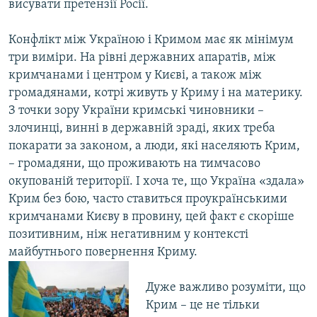
висувати претензії Росії.
Конфлікт між Україною і Кримом має як мінімум
три виміри. На рівні державних апаратів, між
кримчанами і центром у Києві, а також між
громадянами, котрі живуть у Криму і на материку.
З точки зору України кримські чиновники –
злочинці, винні в державній зраді, яких треба
покарати за законом, а люди, які населяють Крим,
– громадяни, що проживають на тимчасово
окупованій території. І хоча те, що Україна «здала»
Крим без бою, часто ставиться проукраїнськими
кримчанами Києву в провину, цей факт є скоріше
позитивним, ніж негативним у контексті
майбутнього повернення Криму.
Дуже важливо розуміти, що
Крим – це не тільки