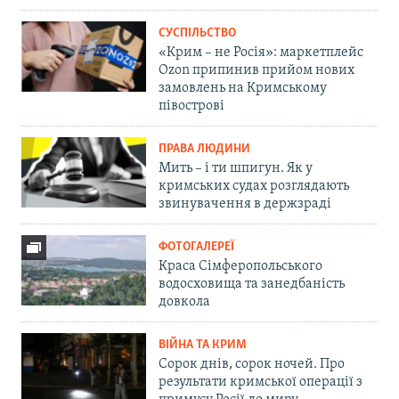
СУСПІЛЬСТВО
«Крим – не Росія»: маркетплейс
Ozon припинив прийом нових
замовлень на Кримському
півострові
ПРАВА ЛЮДИНИ
Мить – і ти шпигун. Як у
кримських судах розглядають
звинувачення в держзраді
ФОТОГАЛЕРЕЇ
Краса Сімферопольського
водосховища та занедбаність
довкола
ВІЙНА ТА КРИМ
Сорок днів, сорок ночей. Про
результати кримської операції з