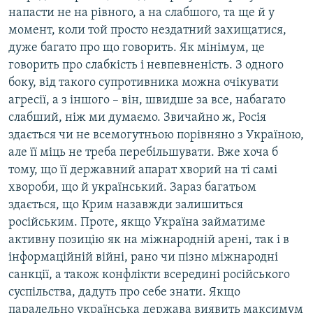
напасти не на рівного, а на слабшого, та ще й у
момент, коли той просто нездатний захищатися,
дуже багато про що говорить. Як мінімум, це
говорить про слабкість і невпевненість. З одного
боку, від такого супротивника можна очікувати
агресії, а з іншого – він, швидше за все, набагато
слабший, ніж ми думаємо. Звичайно ж, Росія
здається чи не всемогутньою порівняно з Україною,
але її міць не треба перебільшувати. Вже хоча б
тому, що її державний апарат хворий на ті самі
хвороби, що й український. Зараз багатьом
здається, що Крим назавжди залишиться
російським. Проте, якщо Україна займатиме
активну позицію як на міжнародній арені, так і в
інформаційній війні, рано чи пізно міжнародні
санкції, а також конфлікти всередині російського
суспільства, дадуть про себе знати. Якщо
паралельно українська держава виявить максимум