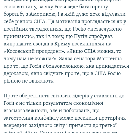
свою вотчину, за яку Росія веде багаторічну
боротьбу з Америкою, і в якій дуже хоче відчувати
себе рівною США. Ця мотивація проглядається як у
постійних твердженнях, що Росію «незаслужено
принизили», так і в тому, що Путін спробував
виправдати свої дії в Криму посиланнями на
«Косовський прецедент». «Якщо США можна, то
чому нам не можна?». Заява сенатора Маккейна
про те, що Росія є бензоколонкою, яка прикидається
державою, явно свідчать про те, що в США Росію
рівною не вважають.
Проте обережність світових лідерів у ставленні до
Росії є не тільки результатом економічної
взаємозалежності, але й побоювань, що
загострення конфлікту може посилити протиріччя
всередині західного світу і привести до третьої