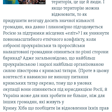
територія, це ще й люди. І
якщо територію можна
відвоювати, то як
придушити незгоду досить значної кількості
громадян, яка давно і планомірно підгодовується
Росією за підтримки місцевих «еліт»? І як уникнути
повномасштабного етнічного конфлікту, коли
озброєні проукраїнськи та проросійськи
налаштовані громадяни опиняться по різні сторони
барикад? Адже загальновідомо, що найбільш
проукраїнською і наразі найбільш організованою
силою півострова є кримські татари. (Проте в цьому
контексті я навмисно не виношу питання
кримських татар окремо, тому що в умовах
окупації вони опиняються під юрисдикцією Росії, й
Україна може для них зробити не більше, ніж для
інших громадян, які живуть у
Криму. Хіба що пообіцяти їм відновлення їхніх прав