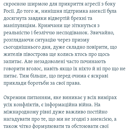
скроєною ширмою для прикриття агресії з боку
Росії. До того ж, нинішня підтримка анексії була
досягнута завдяки відвертій брехні та
маніпуляціям. Кримчани ще зіткнуться з
реальністю і безліччю несподіванок. Звичайно,
розглядаючи ситуацію через призму
сьогоднішнього дня, дуже складно повірити, що
жителів півострова ще колись хтось про щось
запитає. Але незадоволені часто починають
говорити вголос, навіть якщо їх ніхто й ні про що не
питає. Тим більше, що перед очима є яскраві
приклади боротьби за свої права.
Окремим питанням, яке виникає у всіх вимірах
усіх конфліктів, є інформаційна війна. На
міжнародному рівні дуже важливо постійно
нагадувати про те, що ми не згодні з анексією, а
також чітко формулювати та обстоювати свої