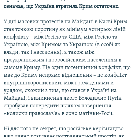
означає, що Україна втратила Крим остаточно.
У дні масових протестів на Майдані в Києві Крим
став точкою перетину як мінімум чотирьох ліній
конфлікту – між Росією та США, між Росією та
Україною, між Кримом та Україною (в особі як
влади, так і населення), а також між
проукраїнським і проросійським населенням в
самому Криму. Ще один потенційний конфлікт, що
має до Криму непряме відношення – це конфлікт
внутрішньоросійський, між громадянами й
урядом, схожий з тим, що стався в Україні на
Майдані, і виникнення якого Володимир Путін
спробував попередити шляхом повернення
«колиски православ'я» в лоно матінки-Росії.
Ні для кого не секрет, що російське керівництво
вже давно розглядає пострадянський простір, як