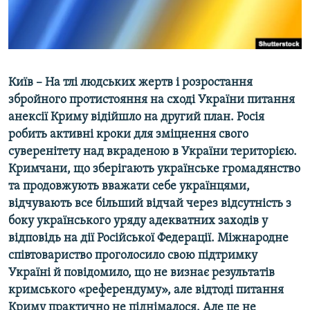
ВІДЕОУРОКИ «ELIFBE»
Русский
СВІДЧЕННЯ ОКУПАЦІЇ
Qırımtatar
УКРАЇНСЬКА ПРОБЛЕМА КРИМУ
Київ – На тлі людських жертв і розростання
ДОЛУЧАЙСЯ!
ІНФОГРАФІКА
збройного протистояння на сході України питання
анексії Криму відійшло на другий план. Росія
робить активні кроки для зміцнення свого
Усі сайти RFE/RL
суверенітету над вкраденою в України територією.
Кримчани, що зберігають українське громадянство
та продовжують вважати себе українцями,
відчувають все більший відчай через відсутність з
боку українського уряду адекватних заходів у
відповідь на дії Російської Федерації. Міжнародне
співтовариство проголосило свою підтримку
Україні й повідомило, що не визнає результатів
кримського «референдуму», але відтоді питання
Криму практично не піднімалося. Але це не